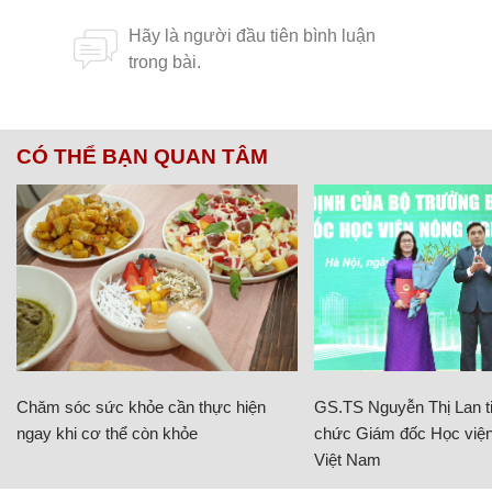
CÓ THỂ BẠN QUAN TÂM
Chăm sóc sức khỏe cần thực hiện
GS.TS Nguyễn Thị Lan ti
ngay khi cơ thể còn khỏe
chức Giám đốc Học viện
Việt Nam