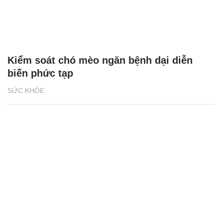
Kiểm soát chó mèo ngăn bệnh dại diễn
biến phức tạp
SỨC KHỎE