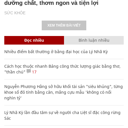
dưỡng chất, thơm ngon và tiện lợi
SỨC KHỎE
XEM THÊM BÀI VIẾT
Đọc nhiều
Bình luận nhiều
Nhiều điểm bất thường ở bằng đại học của Lý Nhã Kỳ
Cách học thuộc nhanh Bảng công thức lượng giác bằng thơ,
"thần chú"
17
Nguyễn Phương Hằng sở hữu khối tài sản "siêu khủng", từng
khoe sổ đỏ tính bằng cân, mắng cựu mẫu 'không có nổi
nghìn tỷ'
Lý Nhã Kỳ lần đầu tâm sự về người cha Liệt sĩ đặc công rừng
Sác