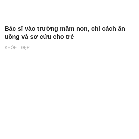
Bác sĩ vào trường mầm non, chỉ cách ăn
uống và sơ cứu cho trẻ
KHỎE - ĐẸP