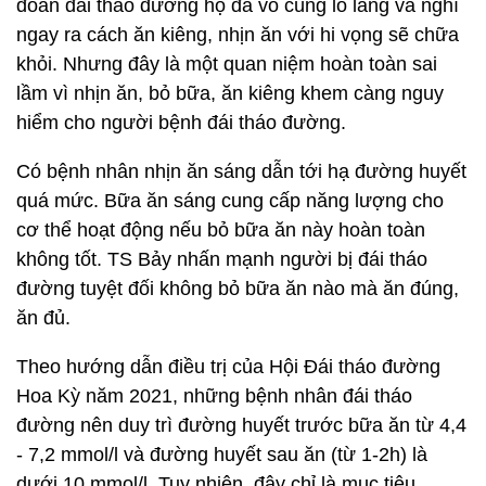
đoán đái tháo đường họ đã vô cùng lo lắng và nghĩ
ngay ra cách ăn kiêng, nhịn ăn với hi vọng sẽ chữa
khỏi. Nhưng đây là một quan niệm hoàn toàn sai
lầm vì nhịn ăn, bỏ bữa, ăn kiêng khem càng nguy
hiểm cho người bệnh đái tháo đường.
Có bệnh nhân nhịn ăn sáng dẫn tới hạ đường huyết
quá mức. Bữa ăn sáng cung cấp năng lượng cho
cơ thể hoạt động nếu bỏ bữa ăn này hoàn toàn
không tốt. TS Bảy nhấn mạnh người bị đái tháo
đường tuyệt đối không bỏ bữa ăn nào mà ăn đúng,
ăn đủ.
Theo hướng dẫn điều trị của Hội Đái tháo đường
Hoa Kỳ năm 2021, những bệnh nhân đái tháo
đường nên duy trì đường huyết trước bữa ăn từ 4,4
- 7,2 mmol/l và đường huyết sau ăn (từ 1-2h) là
dưới 10 mmol/l. Tuy nhiên, đây chỉ là mục tiêu