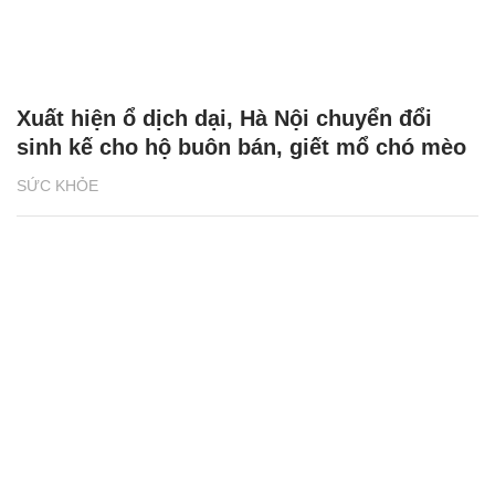
Xuất hiện ổ dịch dại, Hà Nội chuyển đổi
sinh kế cho hộ buôn bán, giết mổ chó mèo
SỨC KHỎE