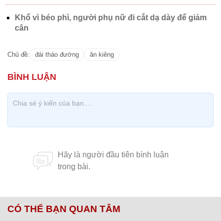
Khổ vì béo phì, người phụ nữ đi cắt dạ dày để giảm
cân
Chủ đề:
đái tháo đường
ăn kiêng
CÓ THỂ BẠN QUAN TÂM