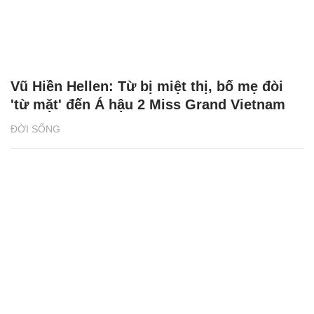
Vũ Hiền Hellen: Từ bị miệt thị, bố mẹ đòi
'từ mặt' đến Á hậu 2 Miss Grand Vietnam
ĐỜI SỐNG