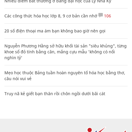
Nhiều điểm bất thường ở bằng đại học của Lý Nhã Kỳ
Các công thức hóa học lớp 8, 9 cơ bản cần nhớ
106
20 số điện thoại ma ám bạn không bao giờ nên gọi
Nguyễn Phương Hằng sở hữu khối tài sản "siêu khủng", từng
khoe sổ đỏ tính bằng cân, mắng cựu mẫu 'không có nổi
nghìn tỷ'
Mẹo học thuộc Bảng tuần hoàn nguyên tố hóa học bằng thơ,
câu nói vui vẻ
Truy nã kẻ giết bạn thân rồi chôn ngồi dưới bãi cát