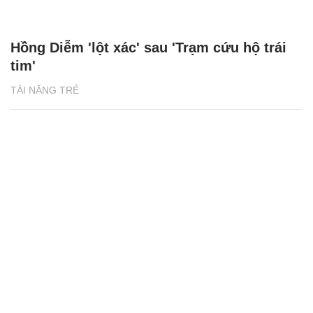
Hồng Diễm 'lột xác' sau 'Trạm cứu hộ trái
tim'
TÀI NĂNG TRẺ