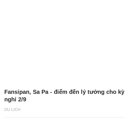
Fansipan, Sa Pa - điểm đến lý tưởng cho kỳ
nghỉ 2/9
DU LỊCH