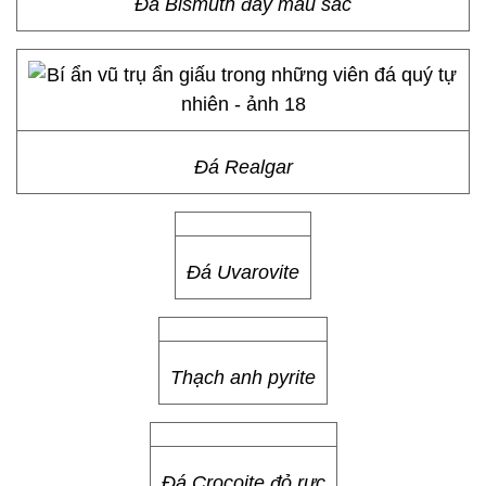
Đá Bismuth đầy màu sắc
Đá Realgar
Đá Uvarovite
Thạch anh pyrite
Đá Crocoite đỏ rực