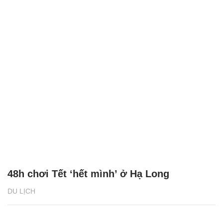
48h chơi Tết ‘hết mình’ ở Hạ Long
DU LỊCH