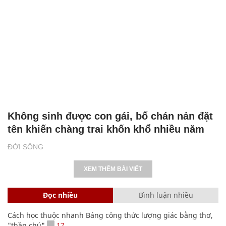
Không sinh được con gái, bố chán nản đặt
tên khiến chàng trai khốn khổ nhiều năm
ĐỜI SỐNG
XEM THÊM BÀI VIẾT
Đọc nhiều
Bình luận nhiều
Cách học thuộc nhanh Bảng công thức lượng giác bằng thơ,
"thần chú"
17