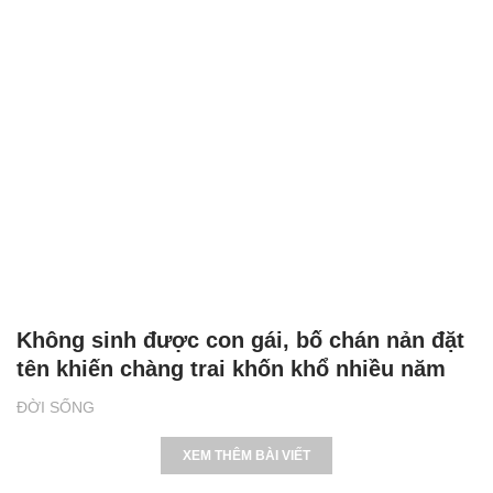
Không sinh được con gái, bố chán nản đặt
tên khiến chàng trai khốn khổ nhiều năm
ĐỜI SỐNG
XEM THÊM BÀI VIẾT