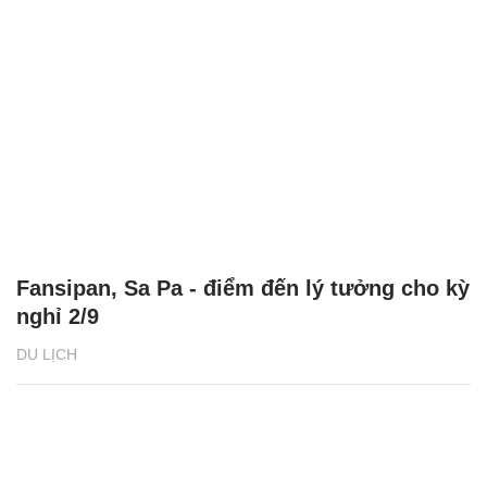
Fansipan, Sa Pa - điểm đến lý tưởng cho kỳ
nghỉ 2/9
DU LỊCH