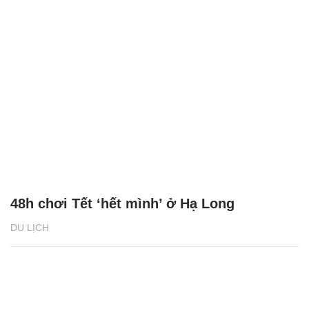
48h chơi Tết ‘hết mình’ ở Hạ Long
DU LỊCH