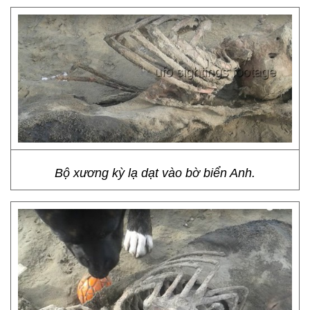
Bộ xương kỳ lạ dạt vào bờ biển Anh.