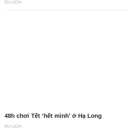
DU LỊCH
48h chơi Tết ‘hết mình’ ở Hạ Long
DU LỊCH