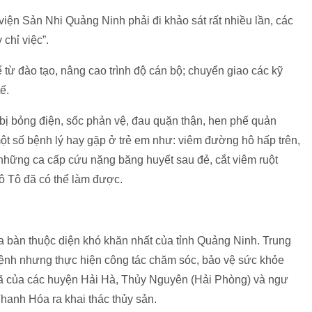
viện Sản Nhi Quảng Ninh phải đi khảo sát rất nhiều lần, các
chỉ việc”.
 từ đào tạo, nâng cao trình độ cán bộ; chuyển giao các kỹ
ế.
bị bỏng điện, sốc phản vệ, đau quặn thận, hen phế quản
một số bệnh lý hay gặp ở trẻ em như: viêm đường hô hấp trên,
hững ca cấp cứu nặng băng huyết sau đẻ, cắt viêm ruột
 Tô đã có thể làm được.
ịa bàn thuộc diện khó khăn nhất của tỉnh Quảng Ninh. Trung
ệnh nhưng thực hiện công tác chăm sóc, bảo vệ sức khỏe
ã của các huyện Hải Hà, Thủy Nguyên (Hải Phòng) và ngư
hanh Hóa ra khai thác thủy sản.