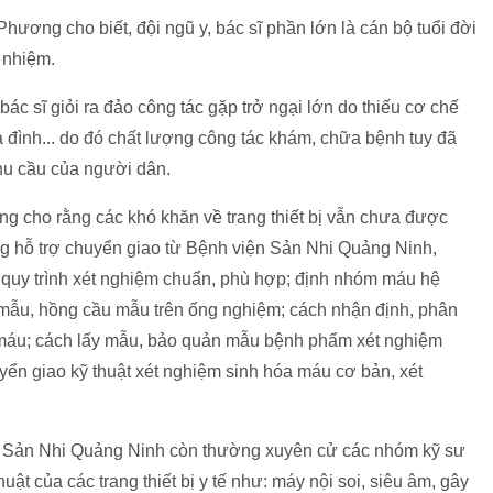
ương cho biết, đội ngũ y, bác sĩ phần lớn là cán bộ tuổi đời
m nhiệm.
bác sĩ giỏi ra đảo công tác gặp trở ngại lớn do thiếu cơ chế
ia đình... do đó chất lượng công tác khám, chữa bệnh tuy đã
hu cầu của người dân.
g cho rằng các khó khăn về trang thiết bị vẫn chưa được
g hỗ trợ chuyển giao từ Bệnh viện Sản Nhi Quảng Ninh,
quy trình xét nghiệm chuẩn, phù hợp; định nhóm máu hệ
ẫu, hồng cầu mẫu trên ống nghiệm; cách nhận định, phân
ào máu; cách lấy mẫu, bảo quản mẫu bệnh phẩm xét nghiệm
uyển giao kỹ thuật xét nghiệm sinh hóa máu cơ bản, xét
n Sản Nhi Quảng Ninh còn thường xuyên cử các nhóm kỹ sư
uật của các trang thiết bị y tế như: máy nội soi, siêu âm, gây