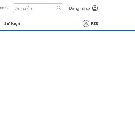
18822
Đăng nhập
Sự kiện
RSS