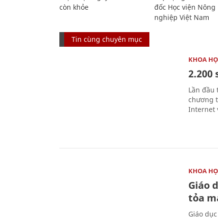
còn khỏe
đốc Học viện Nông
nghiệp Việt Nam
Tin cùng chuyên mục
KHOA HỌ
2.200 
Lần đầu 
chương t
Internet 
KHOA HỌ
Giáo 
tỏa m
Giáo dục