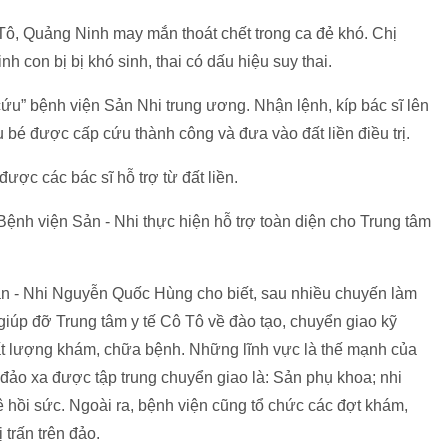
 Tô, Quảng Ninh may mắn thoát chết trong ca đẻ khó. Chị
nh con bị bị khó sinh, thai có dấu hiệu suy thai.
cứu” bệnh viện Sản Nhi trung ương. Nhận lệnh, kíp bác sĩ lên
bé được cấp cứu thành công và đưa vào đất liền điều trị.
được các bác sĩ hỗ trợ từ đất liền.
nh viện Sản - Nhi thực hiện hỗ trợ toàn diện cho Trung tâm
ản - Nhi Nguyễn Quốc Hùng cho biết, sau nhiều chuyến làm
 giúp đỡ Trung tâm y tế Cô Tô về đào tạo, chuyển giao kỹ
hất lượng khám, chữa bệnh. Những lĩnh vực là thế mạnh của
ơi đảo xa được tập trung chuyển giao là: Sản phụ khoa; nhi
 hồi sức. Ngoài ra, bệnh viện cũng tổ chức các đợt khám,
trấn trên đảo.