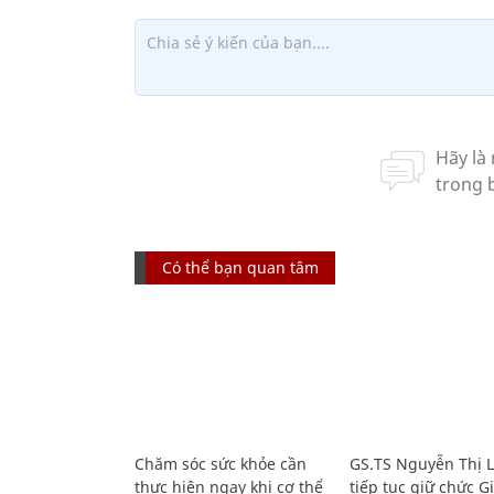
Có thể bạn quan tâm
Chăm sóc sức khỏe cần
GS.TS Nguyễn Thị 
thực hiện ngay khi cơ thể
tiếp tục giữ chức 