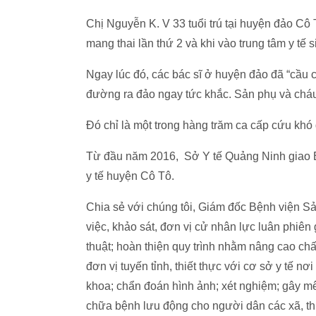
Chị Nguyễn K. V 33 tuổi trú tại huyện đảo Cô
mang thai lần thứ 2 và khi vào trung tâm y tế si
Ngay lúc đó, các bác sĩ ở huyện đảo đã “cầu 
đường ra đảo ngay tức khắc. Sản phụ và cháu 
Đó chỉ là một trong hàng trăm ca cấp cứu khó 
Từ đầu năm 2016, Sở Y tế Quảng Ninh giao Bệ
y tế huyện Cô Tô.
Chia sẻ với chúng tôi, Giám đốc Bệnh viện S
việc, khảo sát, đơn vị cử nhân lực luân phiên
thuật; hoàn thiện quy trình nhằm nâng cao c
đơn vị tuyến tỉnh, thiết thực với cơ sở y tế n
khoa; chẩn đoán hình ảnh; xét nghiệm; gây mê
chữa bệnh lưu động cho người dân các xã, thị 