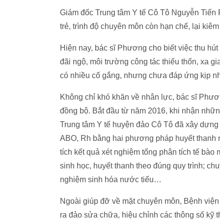
Giám đốc Trung tâm Y tế Cô Tô Nguyễn Tiến Ph
trẻ, trình độ chuyên môn còn hạn chế, lại kiê
Hiện nay, bác sĩ Phương cho biết việc thu hút 
đãi ngộ, môi trường công tác thiếu thốn, xa g
có nhiều cố gắng, nhưng chưa đáp ứng kịp n
Không chỉ khó khăn về nhân lực, bác sĩ Phươn
đồng bộ. Bắt đầu từ năm 2016, khi nhận nhữn
Trung tâm Y tế huyện đảo Cô Tô đã xây dựng 
ABO, Rh bằng hai phương pháp huyết thanh m
tích kết quả xét nghiệm tổng phân tích tế b
sinh học, huyết thanh theo đúng quy trình; ch
nghiệm sinh hóa nước tiểu…
Ngoài giúp đỡ về mặt chuyên môn, Bệnh việ
ra đảo sửa chữa, hiệu chỉnh các thông số kỹ th