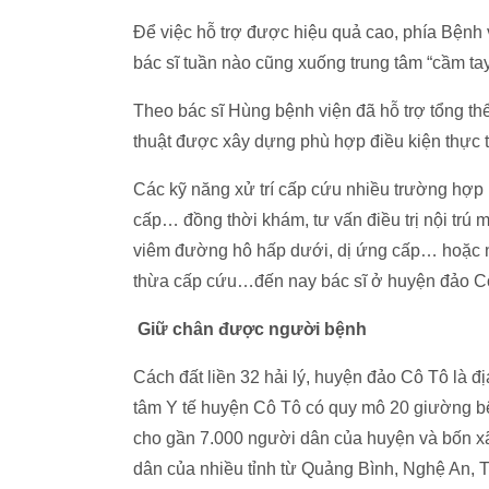
Để việc hỗ trợ được hiệu quả cao, phía Bệnh 
bác sĩ tuần nào cũng xuống trung tâm “cầm tay 
Theo bác sĩ Hùng bệnh viện đã hỗ trợ tổng thể
thuật được xây dựng phù hợp điều kiện thực t
Các kỹ năng xử trí cấp cứu nhiều trường hợp 
cấp… đồng thời khám, tư vấn điều trị nội trú 
viêm đường hô hấp dưới, dị ứng cấp… hoặc n
thừa cấp cứu…đến nay bác sĩ ở huyện đảo Cô
Giữ chân được người bệnh
Cách đất liền 32 hải lý, huyện đảo Cô Tô là đ
tâm Y tế huyện Cô Tô có quy mô 20 giường b
cho gần 7.000 người dân của huyện và bốn x
dân của nhiều tỉnh từ Quảng Bình, Nghệ An, T