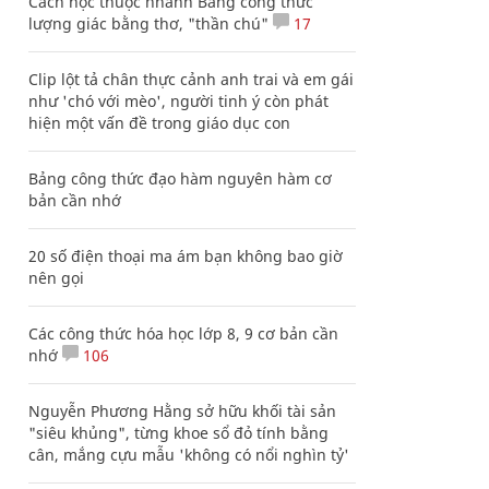
Cách học thuộc nhanh Bảng công thức
lượng giác bằng thơ, "thần chú"
17
Clip lột tả chân thực cảnh anh trai và em gái
như 'chó với mèo', người tinh ý còn phát
hiện một vấn đề trong giáo dục con
Bảng công thức đạo hàm nguyên hàm cơ
bản cần nhớ
20 số điện thoại ma ám bạn không bao giờ
nên gọi
Các công thức hóa học lớp 8, 9 cơ bản cần
nhớ
106
Nguyễn Phương Hằng sở hữu khối tài sản
"siêu khủng", từng khoe sổ đỏ tính bằng
cân, mắng cựu mẫu 'không có nổi nghìn tỷ'