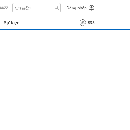
18822
Đăng nhập
Sự kiện
RSS