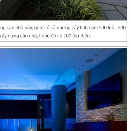
g căn nhà này, gồm có cả những cây linh sam 500 tuổi. 300
ây dựng căn nhà, trong đó có 100 thợ điện.