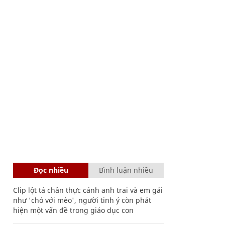
Đọc nhiều
Bình luận nhiều
Clip lột tả chân thực cảnh anh trai và em gái
như 'chó với mèo', người tinh ý còn phát
hiện một vấn đề trong giáo dục con