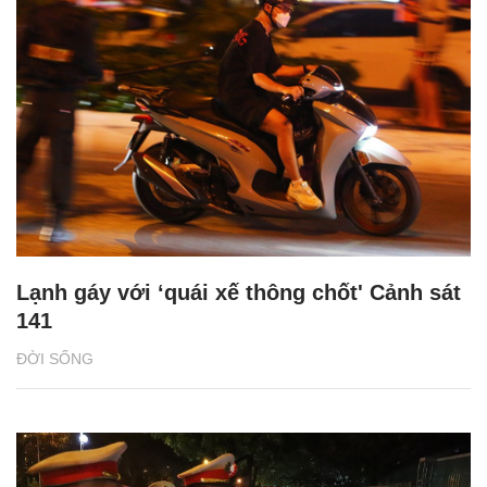
Lạnh gáy với ‘quái xế thông chốt' Cảnh sát
141
ĐỜI SỐNG