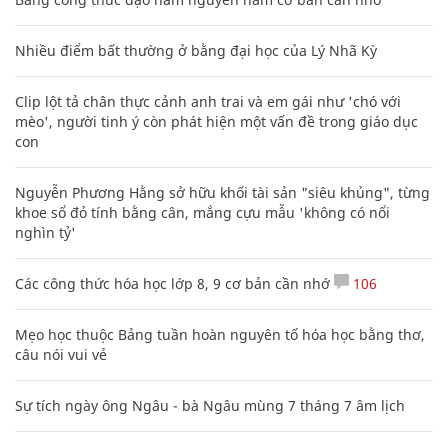
Nhiều điểm bất thường ở bằng đại học của Lý Nhã Kỳ
Clip lột tả chân thực cảnh anh trai và em gái như 'chó với
mèo', người tinh ý còn phát hiện một vấn đề trong giáo dục
con
Nguyễn Phương Hằng sở hữu khối tài sản "siêu khủng", từng
khoe sổ đỏ tính bằng cân, mắng cựu mẫu 'không có nổi
nghìn tỷ'
Các công thức hóa học lớp 8, 9 cơ bản cần nhớ
106
Mẹo học thuộc Bảng tuần hoàn nguyên tố hóa học bằng thơ,
câu nói vui vẻ
Sự tích ngày ông Ngâu - bà Ngâu mùng 7 tháng 7 âm lịch