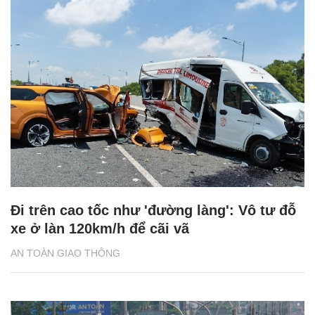
Đi trên cao tốc như 'đường làng': Vô tư đỗ
xe ở làn 120km/h để cãi vã
AN TOÀN GIAO THÔNG