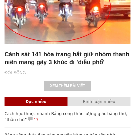
Cảnh sát 141 hóa trang bắt giữ nhóm thanh
niên mang gậy 3 khúc đi 'diễu phố'
ĐỜI SỐNG
XEM THÊM BÀI VIẾT
Đọc nhiều
Bình luận nhiều
Cách học thuộc nhanh Bảng công thức lượng giác bằng thơ,
"thần chú"
17
Bảng công thức đạo hàm nguyên hàm cơ bản cần nhớ