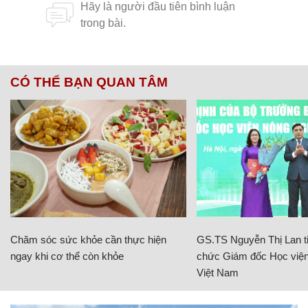
CÓ THỂ BẠN QUAN TÂM
Chăm sóc sức khỏe cần thực hiện
GS.TS Nguyễn Thị Lan ti
ngay khi cơ thể còn khỏe
chức Giám đốc Học viện
Việt Nam