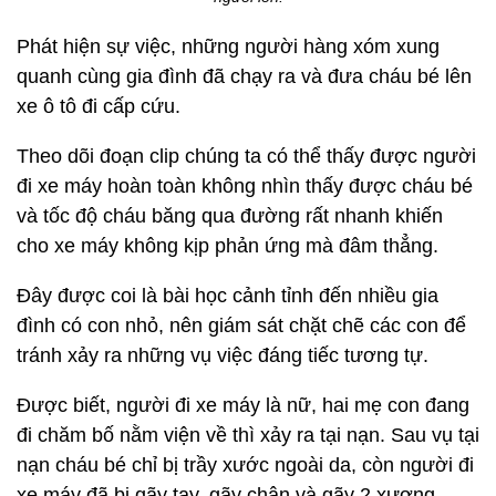
Phát hiện sự việc, những người hàng xóm xung
quanh cùng gia đình đã chạy ra và đưa cháu bé lên
xe ô tô đi cấp cứu.
Theo dõi đoạn clip chúng ta có thể thấy được người
đi xe máy hoàn toàn không nhìn thấy được cháu bé
và tốc độ cháu băng qua đường rất nhanh khiến
cho xe máy không kịp phản ứng mà đâm thẳng.
Đây được coi là bài học cảnh tỉnh đến nhiều gia
đình có con nhỏ, nên giám sát chặt chẽ các con để
tránh xảy ra những vụ việc đáng tiếc tương tự.
Được biết, người đi xe máy là nữ, hai mẹ con đang
đi chăm bố nằm viện về thì xảy ra tại nạn. Sau vụ tại
nạn cháu bé chỉ bị trầy xước ngoài da, còn người đi
xe máy đã bị gãy tay, gãy chân và gãy 2 xương