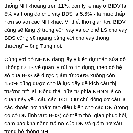
thống NH khoảng trên 11%, còn tỷ lệ này ở BIDV là
8% và trong đó cho vay BDS là 5,6% - là mức thấp
hơn so với các NH khác. Vì thế, thời gian tới, BIDV
cũng sẽ tăng tỷ trọng vốn vay và cơ chế LS cho vay
BĐS cũng sẽ ngang bằng với cho vay thông
thường" – ông Tùng nói.
Cùng với đó NHNN đang lấy ý kiến dự thảo sửa đổi
Thông tư 13 về quản lý rủi ro tín dụng, theo đó hệ
số của BĐS sẽ được giảm từ 250% xuống còn
150% cũng được cho là lực đẩy để kích cầu thị
trường trở lại. Động thái nữa từ phía NHNN là cơ
quan này yêu cầu các TCTD tự chủ động cơ cấu lại
các khoản nợ nhằm tạo điều kiện cho các DN (trong
đó có DN lĩnh vực BĐS) có thêm thời gian phục hồi,
đảm bảo khả năng trả nợ của DN và giảm nợ xấu
trong hệ thống NH.