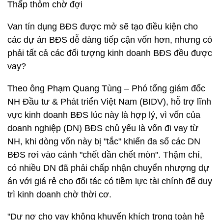
Thấp thỏm chờ đợi
Van tín dụng BĐS được mở sẽ tạo điều kiện cho
các dự án BĐS dễ dàng tiếp cận vốn hơn, nhưng có
phải tất cả các đối tượng kinh doanh BĐS đều được
vay?
Theo ông Phạm Quang Tùng – Phó tổng giám đốc
NH Đầu tư & Phát triển Việt Nam (BIDV), hỗ trợ lĩnh
vực kinh doanh BĐS lúc này là hợp lý, vì vốn của
doanh nghiệp (DN) BĐS chủ yếu là vốn đi vay từ
NH, khi dòng vốn này bị "tắc" khiến đa số các DN
BĐS rơi vào cảnh "chết dần chết mòn". Thậm chí,
có nhiều DN đã phải chấp nhận chuyển nhượng dự
án với giá rẻ cho đối tác có tiềm lực tài chính để duy
trì kinh doanh chờ thời cơ.
"Dư nợ cho vay không khuyến khích trong toàn hệ