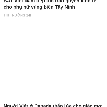
BAT Việt Nam tiếp tục trao quyền kinh tế
cho phụ nữ vùng biên Tây Ninh
THỊ TRƯỜNG 24H
Người Việt ở Canada thắp lửa cho giấc mơ