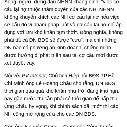
Song, người đứng đầu NHNN khẳng định: "việc cơ
cấu lại nợ thuộc thẩm quyền của các NH, NHNN
không khuyến khích các NH cơ cấu lại nợ nếu việc
cơ cấu đó vi phạm pháp luật và cơ cấu lại nợ chỉ áp
dụng với DN khó khăn tạm thời". Đồng nghĩa, không
phải tất cả DN BĐS sẽ được "cứu", mà chỉ những
DN nào có phương án kinh doanh, chứng minh
được hướng đi phát triển sau tái cơ cấu mới được
xét duyệt vay.
Nói với
PV
Infonet
, Chủ tịch Hiệp hội BĐS TP.Hồ
Chí Minh ông Lê Hoàng Châu cho rằng, DN BĐS
thời gian qua quá khó khăn như trời đang khô hạn,
nay gặp nước thì cần phải có thời gian để hấp thụ.
Ông Châu hy vọng, khi chính sách đã "mở" thì các
NH cũng mở rộng cửa cho các DN BĐS.
Còn ông Nguyễn Giang – Giám đốc Công ty xây