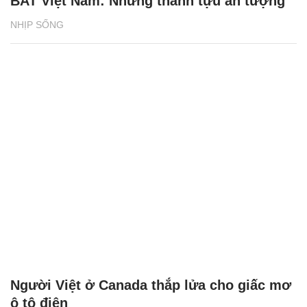
BAT Việt Nam: Những thành tựu ấn tượng
NHỊP SỐNG
Người Việt ở Canada thắp lửa cho giấc mơ
ô tô điện