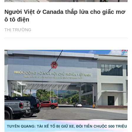
Người Việt ở Canada thắp lửa cho giấc mơ
ô tô điện
THỊ TRƯỜNG