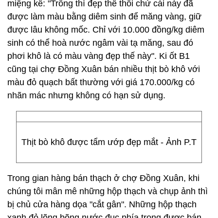
miệng kể: "Trông thì đẹp thế thôi chứ cái này đã
được làm màu bằng diêm sinh để măng vàng, giữ
được lâu không mốc. Chỉ với 10.000 đồng/kg diêm
sinh có thể hoà nước ngâm vài tạ măng, sau đó
phơi khô là có màu vàng đẹp thế này". Ki ốt B1
cũng tại chợ Đồng Xuân bán nhiều thịt bò khô với
màu đỏ quạch bất thường với giá 170.000/kg có
nhãn mác nhưng không có hạn sử dụng.
Thịt bò khô được tẩm ướp đẹp mắt - Ảnh P.T
Trong gian hàng bán thạch ở chợ Đồng Xuân, khi
chúng tôi mân mê những hộp thạch và chụp ảnh thì
bị chủ cửa hàng dọa "cắt gân". Những hộp thạch
xanh đỏ lõng bõng nước đục phía trong được bán