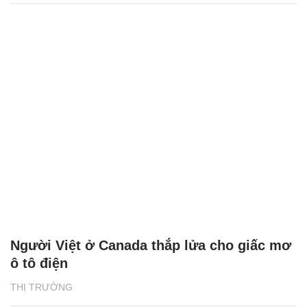
Người Việt ở Canada thắp lửa cho giấc mơ
ô tô điện
THỊ TRƯỜNG