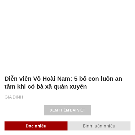
Diễn viên Võ Hoài Nam: 5 bố con luôn an
tâm khi có bà xã quán xuyến
GIA ĐÌNH
XEM THÊM BÀI VIẾT
Đọc nhiều
Bình luận nhiều