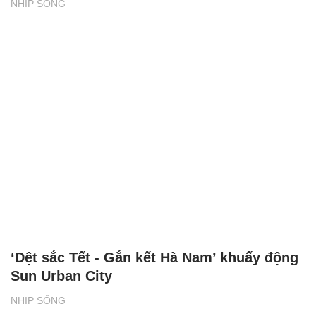
NHỊP SỐNG
‘Dệt sắc Tết - Gắn kết Hà Nam’ khuấy động
Sun Urban City
NHỊP SỐNG