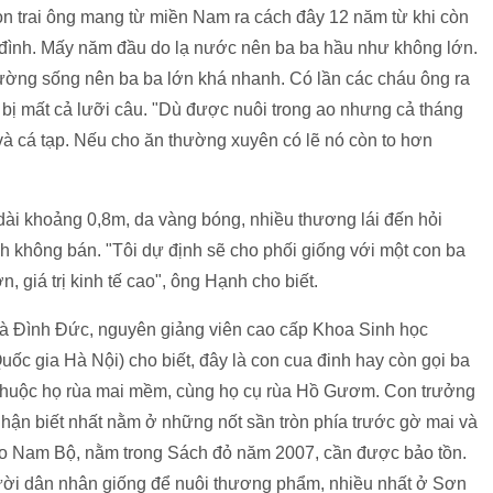
on trai ông mang từ miền Nam ra cách đây 12 năm từ khi còn
a đình. Mấy năm đầu do lạ nước nên ba ba hầu như không lớn.
trường sống nên ba ba lớn khá nhanh. Có lần các cháu ông ra
ị mất cả lưỡi câu. "Dù được nuôi trong ao nhưng cả tháng
 và cá tạp. Nếu cho ăn thường xuyên có lẽ nó còn to hơn
dài khoảng 0,8m, da vàng bóng, nhiều thương lái đến hỏi
nh không bán. "Tôi dự định sẽ cho phối giống với một con ba
, giá trị kinh tế cao", ông Hạnh cho biết.
Hà Đình Đức, nguyên giảng viên cao cấp Khoa Sinh học
ốc gia Hà Nội) cho biết, đây là con cua đinh hay còn gọi ba
 thuộc họ rùa mai mềm, cùng họ cụ rùa Hồ Gươm. Con trưởng
nhận biết nhất nằm ở những nốt sần tròn phía trước gờ mai và
o Nam Bộ, nằm trong Sách đỏ năm 2007, cần được bảo tồn.
ười dân nhân giống để nuôi thương phẩm, nhiều nhất ở Sơn