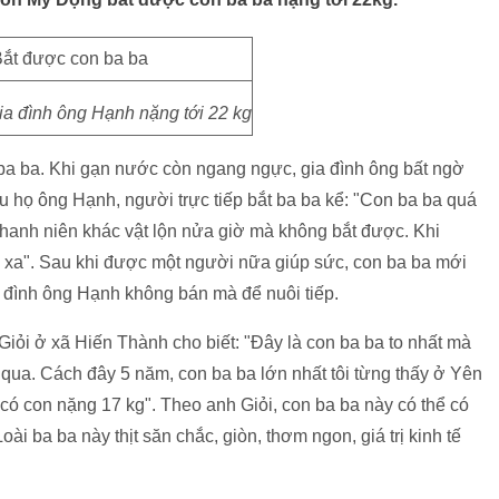
ia đình ông Hạnh nặng tới 22 kg
ba ba. Khi gạn nước còn ngang ngực, gia đình ông bất ngờ
áu họ ông Hạnh, người trực tiếp bắt ba ba kể: "Con ba ba quá
t thanh niên khác vật lộn nửa giờ mà không bắt được. Khi
n xa". Sau khi được một người nữa giúp sức, con ba ba mới
 đình ông Hạnh không bán mà để nuôi tiếp.
iỏi ở xã Hiến Thành cho biết: "Đây là con ba ba to nhất mà
 qua. Cách đây 5 năm, con ba ba lớn nhất tôi từng thấy ở Yên
ó con nặng 17 kg". Theo anh Giỏi, con ba ba này có thể có
i ba ba này thịt săn chắc, giòn, thơm ngon, giá trị kinh tế