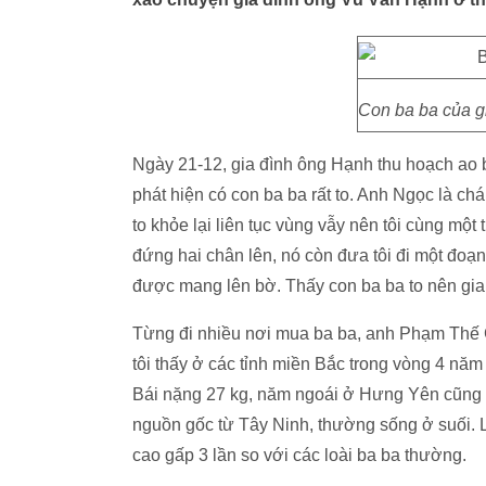
Con ba ba của g
Ngày 21-12, gia đình ông Hạnh thu hoạch ao 
phát hiện có con ba ba rất to. Anh Ngọc là ch
to khỏe lại liên tục vùng vẫy nên tôi cùng mộ
đứng hai chân lên, nó còn đưa tôi đi một đoạ
được mang lên bờ. Thấy con ba ba to nên gia
Từng đi nhiều nơi mua ba ba, anh Phạm Thế G
tôi thấy ở các tỉnh miền Bắc trong vòng 4 năm
Bái nặng 27 kg, năm ngoái ở Hưng Yên cũng c
nguồn gốc từ Tây Ninh, thường sống ở suối. Loà
cao gấp 3 lần so với các loài ba ba thường.