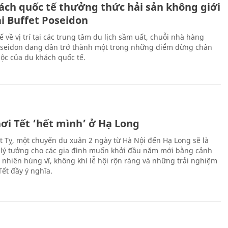
ách quốc tế thưởng thức hải sản không giới
ại Buffet Poseidon
hế về vị trí tại các trung tâm du lịch sầm uất, chuỗi nhà hàng
oseidon đang dần trở thành một trong những điểm dừng chân
ộc của du khách quốc tế.
ơi Tết ‘hết mình’ ở Hạ Long
Ất Tỵ, một chuyến du xuân 2 ngày từ Hà Nội đến Hạ Long sẽ là
 lý tưởng cho các gia đình muốn khởi đầu năm mới bằng cảnh
n nhiên hùng vĩ, không khí lễ hội rộn ràng và những trải nghiệm
Tết đầy ý nghĩa.