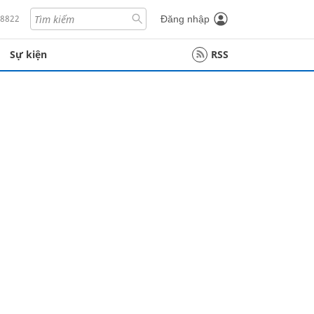
18822
Đăng nhập
Sự kiện
RSS