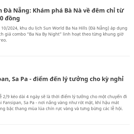
ch Đà Nẵng: Khám phá Bà Nà về đêm chỉ từ
00 đồng
 10/2024, khu du lịch Sun World Ba Na Hills (Đà Nẵng) áp dụng
ch giá combo “Ba Na By Night” linh hoạt theo từng khung giờ
reo.
an, Sa Pa - điểm đến lý tưởng cho kỳ nghỉ
ễ 2/9 kéo dài 4 ngày sẽ là thời điểm lý tưởng cho một chuyến đi
ại Fansipan, Sa Pa - nơi nắng vàng như rót mật, khí hậu mát
ộng bậc thang mùa lúa chín rực vàng và tưng bừng các lễ hội.