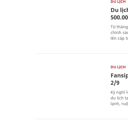
DU LỊCH
Du lị
500.0
Từ tháng
chính sá
lên cáp t
DU LỊCH
Fansip
2/9
Kỳ nghỉ l
du lịch t
lạnh, ru