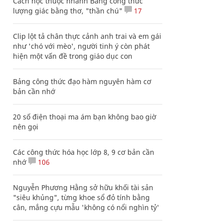
Cách học thuộc nhanh Bảng công thức
lượng giác bằng thơ, "thần chú"
17
Clip lột tả chân thực cảnh anh trai và em gái
như 'chó với mèo', người tinh ý còn phát
hiện một vấn đề trong giáo dục con
Bảng công thức đạo hàm nguyên hàm cơ
bản cần nhớ
20 số điện thoại ma ám bạn không bao giờ
nên gọi
Các công thức hóa học lớp 8, 9 cơ bản cần
nhớ
106
Nguyễn Phương Hằng sở hữu khối tài sản
"siêu khủng", từng khoe sổ đỏ tính bằng
cân, mắng cựu mẫu 'không có nổi nghìn tỷ'