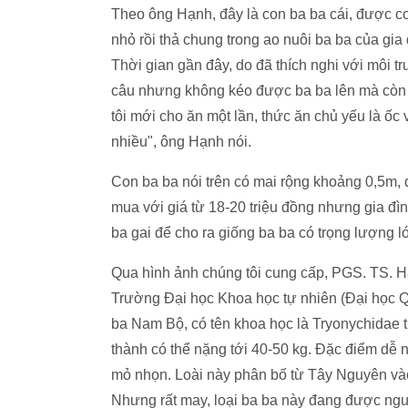
Theo ông Hạnh, đây là con ba ba cái, được c
nhỏ rồi thả chung trong ao nuôi ba ba của gi
Thời gian gần đây, do đã thích nghi với môi 
câu nhưng không kéo được ba ba lên mà còn b
tôi mới cho ăn một lần, thức ăn chủ yếu là ốc
nhiều", ông Hạnh nói.
Con ba ba nói trên có mai rộng khoảng 0,5m, 
mua với giá từ 18-20 triệu đồng nhưng gia đì
ba gai để cho ra giống ba ba có trọng lượng lớn
Qua hình ảnh chúng tôi cung cấp, PGS. TS. 
Trường Đại học Khoa học tự nhiên (Đại học Qu
ba Nam Bộ, có tên khoa học là Tryonychidae
thành có thể nặng tới 40-50 kg. Đặc điểm dễ 
mỏ nhọn. Loài này phân bố từ Tây Nguyên và
Nhưng rất may, loại ba ba này đang được ng