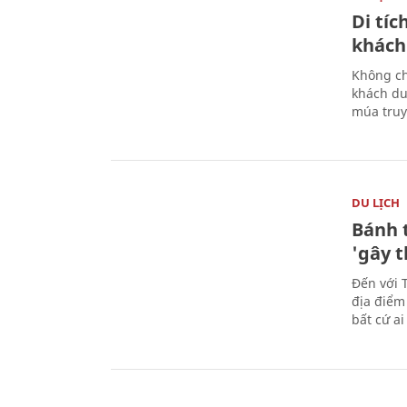
Di tí
khách
Không ch
khách du
múa truy
DU LỊCH
Bánh 
'gây 
Đến với 
địa điểm
bất cứ a