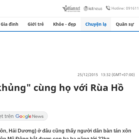
Hotline: 09161
Gia đình
Giới trẻ
Khỏe - đẹp
Chuyện lạ
Quân sự
25/12/2015 13:32 (GMT+07:00)
khủng" cùng họ với Rùa Hồ
ôn, Hải Dương) ở đâu cũng thấy người dân bàn tán xôn
ôn Mỹ Động bắt được con ba ba nặng tới 22kg.