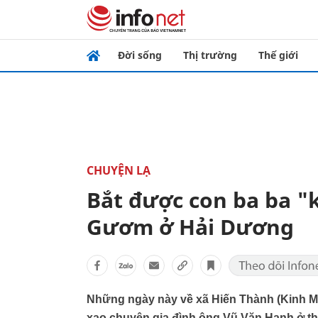
Đời sống
Thị trường
Thế giới
CHUYỆN LẠ
Bắt được con ba ba "
Gươm ở Hải Dương
Những ngày này về xã Hiến Thành (Kinh M
xao chuyện gia đình ông Vũ Văn Hạnh ở th