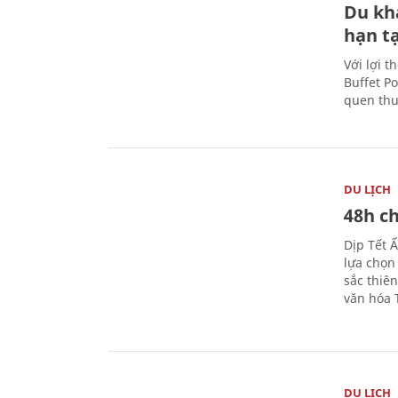
Du kh
hạn t
Với lợi t
Buffet P
quen thu
DU LỊCH
48h ch
Dịp Tết 
lựa chọn
sắc thiê
văn hóa 
DU LỊCH