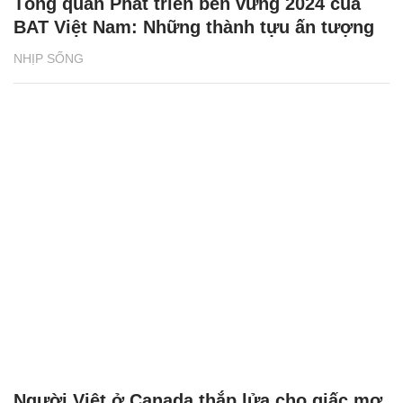
Tổng quan Phát triển bền vững 2024 của
BAT Việt Nam: Những thành tựu ấn tượng
NHỊP SỐNG
Người Việt ở Canada thắp lửa cho giấc mơ