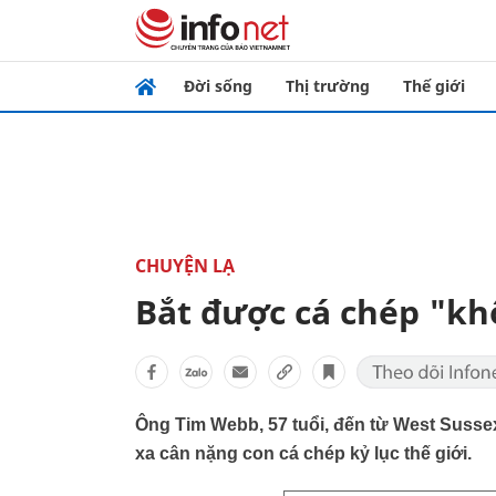
Đời sống
Thị trường
Thế giới
CHUYỆN LẠ
Bắt được cá chép "kh
Ông Tim Webb, 57 tuổi, đến từ West Susse
xa cân nặng con cá chép kỷ lục thế giới.