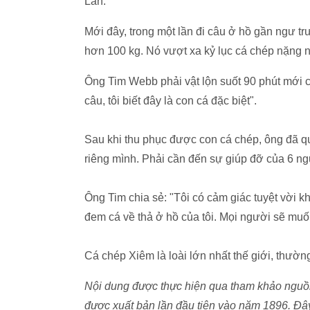
Lan.
Mới đây, trong một lần đi câu ở hồ gần ngư 
hơn 100 kg. Nó vượt xa kỷ lục cá chép nặng nh
Ông Tim Webb phải vật lộn suốt 90 phút mới c
câu, tôi biết đây là con cá đặc biệt".
Sau khi thu phục được con cá chép, ông đã qu
riêng mình. Phải cần đến sự giúp đỡ của 6 ng
Ông Tim chia sẻ: "Tôi có cảm giác tuyệt vời kh
đem cá về thả ở hồ của tôi. Mọi người sẽ muố
Cá chép Xiêm là loài lớn nhất thế giới, thườ
Nội dung được thực hiện qua tham khảo nguồn
được xuất bản lần đầu tiên vào năm 1896. Đây