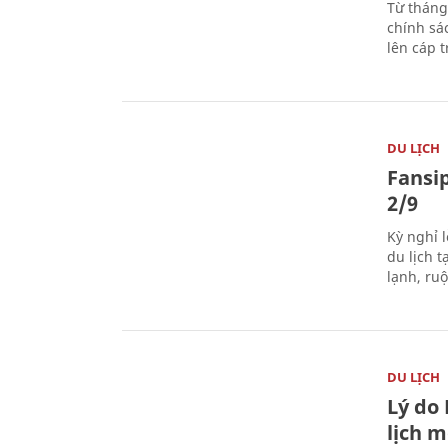
Từ tháng
chính sá
lên cáp t
DU LỊCH
Fansip
2/9
Kỳ nghỉ l
du lịch t
lạnh, ru
DU LỊCH
Lý do
lịch m