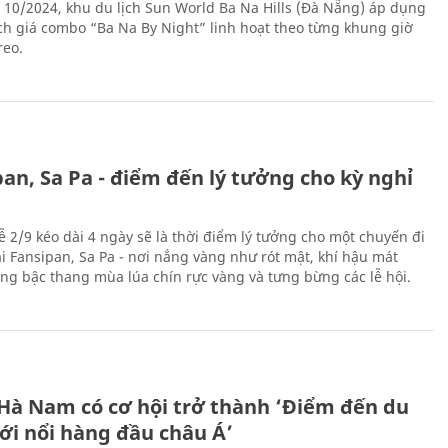
 10/2024, khu du lịch Sun World Ba Na Hills (Đà Nẵng) áp dụng
ch giá combo “Ba Na By Night” linh hoạt theo từng khung giờ
reo.
an, Sa Pa - điểm đến lý tưởng cho kỳ nghỉ
ễ 2/9 kéo dài 4 ngày sẽ là thời điểm lý tưởng cho một chuyến đi
ại Fansipan, Sa Pa - nơi nắng vàng như rót mật, khí hậu mát
ộng bậc thang mùa lúa chín rực vàng và tưng bừng các lễ hội.
 Hà Nam có cơ hội trở thành ‘Điểm đến du
ới nổi hàng đầu châu Á’