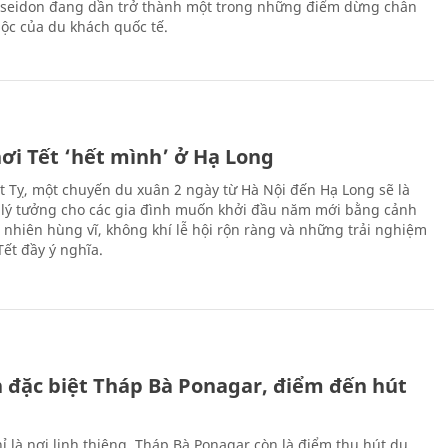
oseidon đang dần trở thành một trong những điểm dừng chân
ộc của du khách quốc tế.
ơi Tết ‘hết mình’ ở Hạ Long
Ất Tỵ, một chuyến du xuân 2 ngày từ Hà Nội đến Hạ Long sẽ là
 lý tưởng cho các gia đình muốn khởi đầu năm mới bằng cảnh
n nhiên hùng vĩ, không khí lễ hội rộn ràng và những trải nghiệm
Tết đầy ý nghĩa.
ch đặc biệt Tháp Bà Ponagar, điểm đến hút
ỉ là nơi linh thiêng, Tháp Bà Ponagar còn là điểm thu hút du