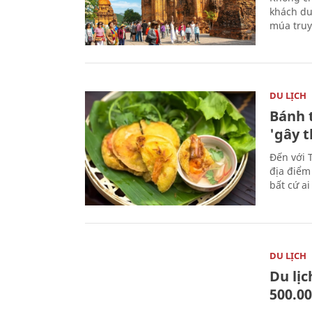
khách du
múa truy
DU LỊCH
Bánh 
'gây 
Đến với 
địa điểm
bất cứ a
DU LỊCH
Du lị
500.0