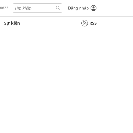
18822
Đăng nhập
Sự kiện
RSS