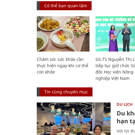
Có thể bạn quan tâm
Chăm sóc sức khỏe cần
GS.TS Nguyễn Thị 
thực hiện ngay khi cơ thể
tiếp tục giữ chức 
còn khỏe
đốc Học viện Nông
nghiệp Việt Nam
Tin cùng chuyên mục
DU LỊCH
Du kh
hạn t
Với lợi t