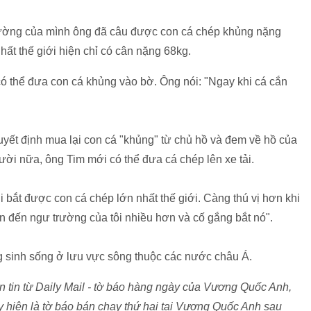
trường của mình ông đã câu được con cá chép khủng nặng
ất thế giới hiện chỉ có cân nặng 68kg.
ó thể đưa con cá khủng vào bờ. Ông nói: "Ngay khi cá cắn
yết định mua lại con cá "khủng" từ chủ hồ và đem về hồ của
ười nữa, ông Tim mới có thể đưa cá chép lên xe tải.
i bắt được con cá chép lớn nhất thế giới. Càng thú vị hơn khi
n đến ngư trường của tôi nhiều hơn và cố gắng bắt nó".
ng sinh sống ở lưu vực sông thuộc các nước châu Á.
 tin từ Daily Mail - tờ báo hàng ngày của Vương Quốc Anh,
 hiện là tờ báo bán chạy thứ hai tại Vương Quốc Anh sau