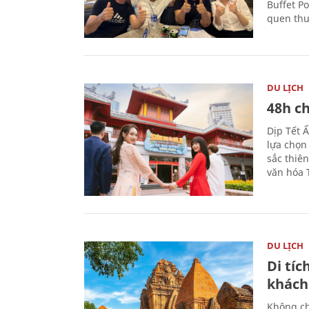
Buffet P
quen thu
DU LỊCH
48h ch
Dịp Tết 
lựa chọn
sắc thiê
văn hóa 
DU LỊCH
Di tí
khách
Không ch