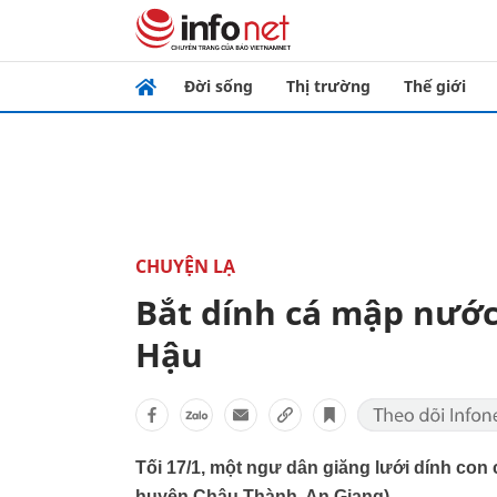
Đời sống
Thị trường
Thế giới
CHUYỆN LẠ
Bắt dính cá mập nước
Hậu
Tối 17/1, một ngư dân giăng lưới dính co
huyện Châu Thành, An Giang).