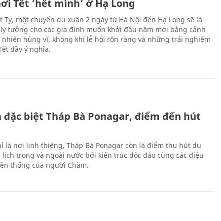
ơi Tết ‘hết mình’ ở Hạ Long
Ất Tỵ, một chuyến du xuân 2 ngày từ Hà Nội đến Hạ Long sẽ là
 lý tưởng cho các gia đình muốn khởi đầu năm mới bằng cảnh
n nhiên hùng vĩ, không khí lễ hội rộn ràng và những trải nghiệm
Tết đầy ý nghĩa.
ch đặc biệt Tháp Bà Ponagar, điểm đến hút
ỉ là nơi linh thiêng, Tháp Bà Ponagar còn là điểm thu hút du
 lịch trong và ngoài nước bởi kiến trúc độc đáo cùng các điệu
ền thống của người Chăm.