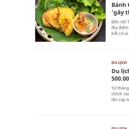
Bánh 
'gây 
Đến với 
địa điểm
bất cứ a
DU LỊCH
Du lị
500.0
Từ tháng
chính sá
lên cáp t
DU LỊCH