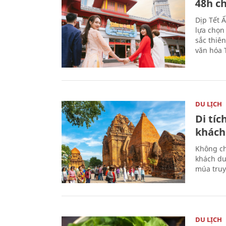
48h ch
Dịp Tết 
lựa chọn
sắc thiê
văn hóa 
DU LỊCH
Di tí
khách
Không ch
khách du
múa truy
DU LỊCH