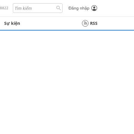
18822
Đăng nhập
Sự kiện
RSS