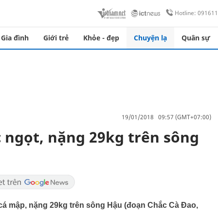
Hotline: 09161
Gia đình
Giới trẻ
Khỏe - đẹp
Chuyện lạ
Quân sự
19/01/2018 09:57 (GMT+07:00)
 ngọt, nặng 29kg trên sông
n cá mập, nặng 29kg trên sông Hậu (đoạn Chắc Cà Đao,