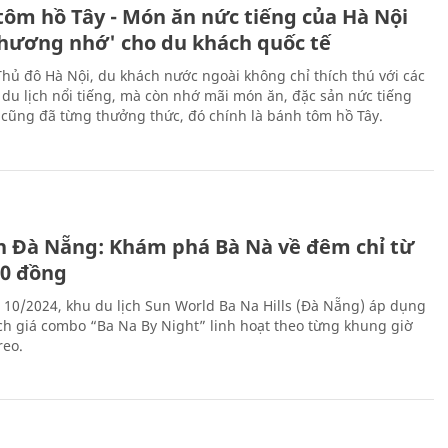
tôm hồ Tây - Món ăn nức tiếng của Hà Nội
thương nhớ' cho du khách quốc tế
Thủ đô Hà Nội, du khách nước ngoài không chỉ thích thú với các
 du lịch nổi tiếng, mà còn nhớ mãi món ăn, đặc sản nức tiếng
i cũng đã từng thưởng thức, đó chính là bánh tôm hồ Tây.
ch Đà Nẵng: Khám phá Bà Nà về đêm chỉ từ
00 đồng
 10/2024, khu du lịch Sun World Ba Na Hills (Đà Nẵng) áp dụng
ch giá combo “Ba Na By Night” linh hoạt theo từng khung giờ
reo.