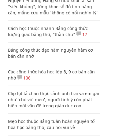
Nguyễn Phương Hằng sở hữu khối tài sản
"siêu khủng", từng khoe sổ đỏ tính bằng
cân, mắng cựu mẫu 'không có nổi nghìn tỷ'
Cách học thuộc nhanh Bảng công thức
lượng giác bằng thơ, "thần chú"
17
Bảng công thức đạo hàm nguyên hàm cơ
bản cần nhớ
Các công thức hóa học lớp 8, 9 cơ bản cần
nhớ
106
Clip lột tả chân thực cảnh anh trai và em gái
như 'chó với mèo', người tinh ý còn phát
hiện một vấn đề trong giáo dục con
Mẹo học thuộc Bảng tuần hoàn nguyên tố
hóa học bằng thơ, câu nói vui vẻ