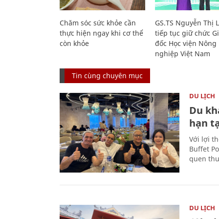
Chăm sóc sức khỏe cần
GS.TS Nguyễn Thị 
thực hiện ngay khi cơ thể
tiếp tục giữ chức 
còn khỏe
đốc Học viện Nông
nghiệp Việt Nam
Tin cùng chuyên mục
DU LỊCH
Du kh
hạn t
Với lợi t
Buffet P
quen thu
DU LỊCH