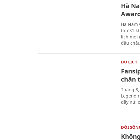
Hà Na
Award
Hà Nam v
thứ 31 k
lịch mới
đầu châu
DU LỊCH
Fansip
chân t
Tháng 8,
Legend r
dãy núi 
ĐỜI SỐN
Không