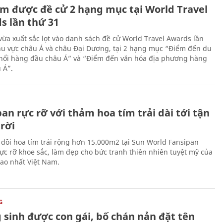
m được đề cử 2 hạng mục tại World Travel
s lần thứ 31
ừa xuất sắc lọt vào danh sách đề cử World Travel Awards lần
hu vực châu Á và châu Đại Dương, tại 2 hạng mục “Điểm đến du
 nổi hàng đầu châu Á” và “Điểm đến văn hóa địa phương hàng
 Á”.
an rực rỡ với thảm hoa tím trải dài tới tận
rời
 đồi hoa tím trải rộng hơn 15.000m2 tại Sun World Fansipan
ực rỡ khoe sắc, làm đẹp cho bức tranh thiên nhiên tuyệt mỹ của
cao nhất Việt Nam.
G
 sinh được con gái, bố chán nản đặt tên