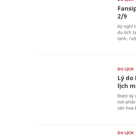
Fansip
2/9
Kỳ nghỉ l
du lịch t
lạnh, ru
DU LỊCH
Lý do
lịch m
Được kỳ 
nơi-phải
văn hoá 
DU LỊCH