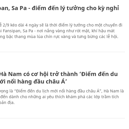
an, Sa Pa - điểm đến lý tưởng cho kỳ nghỉ
ễ 2/9 kéo dài 4 ngày sẽ là thời điểm lý tưởng cho một chuyến đi
ại Fansipan, Sa Pa - nơi nắng vàng như rót mật, khí hậu mát
ộng bậc thang mùa lúa chín rực vàng và tưng bừng các lễ hội.
 Hà Nam có cơ hội trở thành ‘Điểm đến du
ới nổi hàng đầu châu Á’
vọng là “Điểm đến du lịch mới nổi hàng đầu châu Á”, Hà Nam là
-đến dành cho những ai yêu thích khám phá các lớp trầm tích
bản địa.