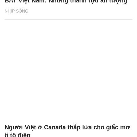
BAT Việt Nam: Những thành tựu ấn tượng
NHỊP SỐNG
Người Việt ở Canada thắp lửa cho giấc mơ
ô tô điện