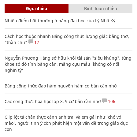
Đọc nhiều
Bình luận nhiều
Nhiều điểm bất thường ở bằng đại học của Lý Nhã Kỳ
Cách học thuộc nhanh Bảng công thức lượng giác bằng thơ,
"thần chú"
17
Nguyễn Phương Hằng sở hữu khối tài sản "siêu khủng", từng
khoe sổ đỏ tính bằng cân, mắng cựu mẫu 'không có nổi
nghìn tỷ'
Bảng công thức đạo hàm nguyên hàm cơ bản cần nhớ
Các công thức hóa học lớp 8, 9 cơ bản cần nhớ
106
Clip lột tả chân thực cảnh anh trai và em gái như 'chó với
mèo', người tinh ý còn phát hiện một vấn đề trong giáo dục
con