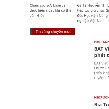
Chăm sóc sức khỏe cần
GS.TS Nguyễn Thị 
thực hiện ngay khi cơ thể
tiếp tục giữ chức 
còn khỏe
đốc Học viện Nông
nghiệp Việt Nam
Tin cùng chuyên mục
NHỊP SỐ
BAT V
phát t
BAT Việt
Phước Ch
triển ki
tuyến bi
NHỊP SỐ
Bia T