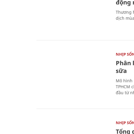
động 
Thương h
dịch mùa
NHỊP SỐ
Phân 
sữa
Mô hình 
TPHCM ch
đầu từ n
NHỊP SỐ
Tổng 