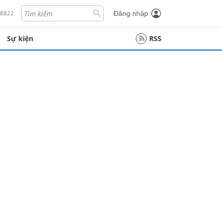
18822
Đăng nhập
Sự kiện
RSS