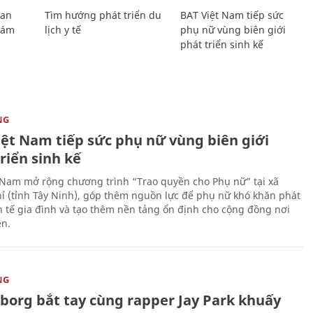
Lan
Tìm hướng phát triển du
BAT Việt Nam tiếp sức
Giám
lịch y tế
phụ nữ vùng biên giới
phát triển sinh kế
NG
iệt Nam tiếp sức phụ nữ vùng biên giới
riển sinh kế
 Nam mở rộng chương trình “Trao quyền cho Phụ nữ” tại xã
ỉ (tỉnh Tây Ninh), góp thêm nguồn lực để phụ nữ khó khăn phát
nh tế gia đình và tạo thêm nền tảng ổn định cho cộng đồng nơi
ên.
NG
uborg bắt tay cùng rapper Jay Park khuấy