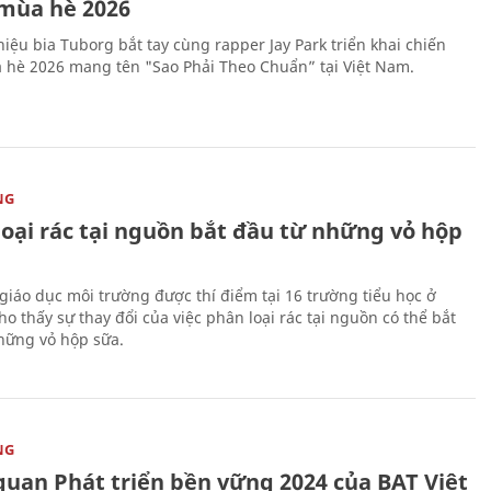
mùa hè 2026
iệu bia Tuborg bắt tay cùng rapper Jay Park triển khai chiến
 hè 2026 mang tên "Sao Phải Theo Chuẩn” tại Việt Nam.
NG
loại rác tại nguồn bắt đầu từ những vỏ hộp
giáo dục môi trường được thí điểm tại 16 trường tiểu học ở
o thấy sự thay đổi của việc phân loại rác tại nguồn có thể bắt
hững vỏ hộp sữa.
NG
quan Phát triển bền vững 2024 của BAT Việt