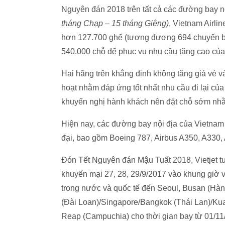
Nguyên đán 2018 trên tất cả các đường bay nộ
tháng
C
hạp
– 15 tháng
G
iêng)
, Vietnam Airli
hơn 127.700 ghế (tương đương 694 chuyến bay
540.000 chỗ để phục vụ nhu cầu tăng cao của
Hai hãng trên khẳng định không tăng giá vé và 
hoạt nhằm đáp ứng tốt nhất nhu cầu đi lại củ
khuyến nghị hành khách nên đặt chỗ sớm nhằ
Hiện nay, các đường bay nội địa của Vietnam
đại, bao gồm Boeing 787, Airbus A350, A330, 
Đón Tết Nguyên đán Mậu Tuất 2018, Vietjet tun
khuyến mại 27, 28, 29/9/2017 vào khung giờ 
trong nước và quốc tế đến Seoul, Busan (Hà
(Đài Loan)/Singapore/Bangkok (Thái Lan)/Ku
Reap (Campuchia) cho thời gian bay từ 01/11