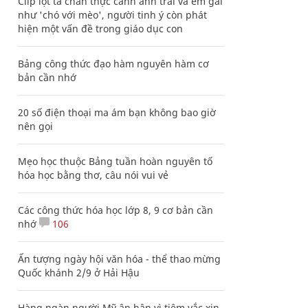
Clip lột tả chân thực cảnh anh trai và em gái
như 'chó với mèo', người tinh ý còn phát
hiện một vấn đề trong giáo dục con
Bảng công thức đạo hàm nguyên hàm cơ
bản cần nhớ
20 số điện thoại ma ám bạn không bao giờ
nên gọi
Mẹo học thuộc Bảng tuần hoàn nguyên tố
hóa học bằng thơ, câu nói vui vẻ
Các công thức hóa học lớp 8, 9 cơ bản cần
nhớ
106
Ấn tượng ngày hội văn hóa - thể thao mừng
Quốc khánh 2/9 ở Hải Hậu
Hàng ngàn người Mỹ ân hận vì tiêm vắc xin