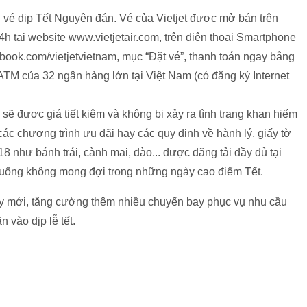
n vé dịp Tết Nguyên đán. Vé của Vietjet được mở bán trên
 tại website www.vietjetair.com, trên điện thoại Smartphone
ebook.com/vietjetvietnam, mục “Đặt vé”, thanh toán ngay bằng
M của 32 ngân hàng lớn tại Việt Nam (có đăng ký Internet
sẽ được giá tiết kiệm và không bị xảy ra tình trạng khan hiếm
các chương trình ưu đãi hay các quy định về hành lý, giấy tờ
8 như bánh trái, cành mai, đào... được đăng tải đầy đủ tại
h huống không mong đợi trong những ngày cao điểm Tết.
ay mới, tăng cường thêm nhiều chuyến bay phục vụ nhu cầu
 vào dịp lễ tết.