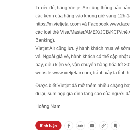
Trước đó, hãng Vietjet Air cũng thông báo bá
các kênh của hãng vào khung giờ vàng 12h-14h
https://m.vietjetair.com và Facebook www.fac
các loại thẻ Visa/Master/AMEX/JCB/KCP/thẻ AT
Banking).
Vietjet Air cũng lưu ý hành khách mua vé sớm 
vé. Ngoài giá vé, hành khách có thể cập nhật 
bay, điều kiện vé, vận chuyển hàng hóa tết 201
website www.vietjetair.com, tránh xảy ta tìn
Được biết Vietjet đã mở thêm nhiều chặng b
đi lại, sum họp gia đình tăng cao của người dân
Hoàng Nam
Bình luận