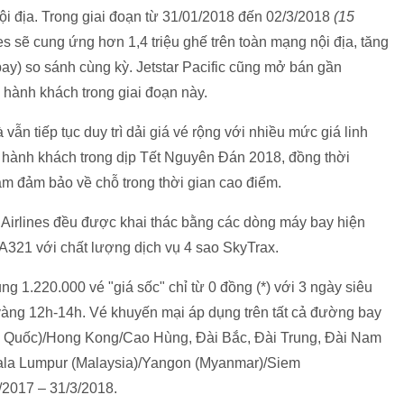
i địa. Trong giai đoạn từ 31/01/2018 đến 02/3/2018
(15
nes sẽ cung ứng hơn 1,4 triệu ghế trên toàn mạng nội địa, tăng
) so sánh cùng kỳ. Jetstar Pacific cũng mở bán gần
 hành khách trong giai đoạn này.
vẫn tiếp tục duy trì dải giá vé rộng với nhiều mức giá linh
a hành khách trong dịp Tết Nguyên Đán 2018, đồng thời
m đảm bảo về chỗ trong thời gian cao điểm.
 Airlines đều được khai thác bằng các dòng máy bay hiện
A321 với chất lượng dịch vụ 4 sao SkyTrax.
g 1.220.000 vé "giá sốc" chỉ từ 0 đồng (*) với 3 ngày siêu
vàng 12h-14h. Vé khuyến mại áp dụng trên tất cả đường bay
n Quốc)/Hong Kong/Cao Hùng, Đài Bắc, Đài Trung, Đài Nam
ala Lumpur (Malaysia)/Yangon (Myanmar)/Siem
/2017 – 31/3/2018.