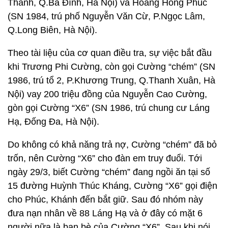
Thánh, Q.Ba Đình, Hà Nội) và Hoàng Hồng Phúc
(SN 1984, trú phố Nguyễn Văn Cừ, P.Ngọc Lâm,
Q.Long Biên, Hà Nội).
Theo tài liệu của cơ quan điều tra, sự việc bắt đầu
khi Trương Phi Cường, còn gọi Cường “chém” (SN
1986, trú tổ 2, P.Khương Trung, Q.Thanh Xuân, Hà
Nội) vay 200 triệu đồng của Nguyễn Cao Cường,
gòn gọi Cường “X6” (SN 1986, trú chung cư Láng
Hạ, Đống Đa, Hà Nội).
Do không có khả năng trả nợ, Cường “chém” đã bỏ
trốn, nên Cường “X6” cho đàn em truy đuổi. Tới
ngày 29/3, biết Cường “chém” đang ngồi ăn tại số
15 đường Huỳnh Thúc Kháng, Cường “X6” gọi điện
cho Phúc, Khánh đến bắt giữ. Sau đó nhóm này
đưa nạn nhân về 88 Láng Hạ và ở đây có mặt 6
người nữa là bạn bè của Cường “X6”. Sau khi nói