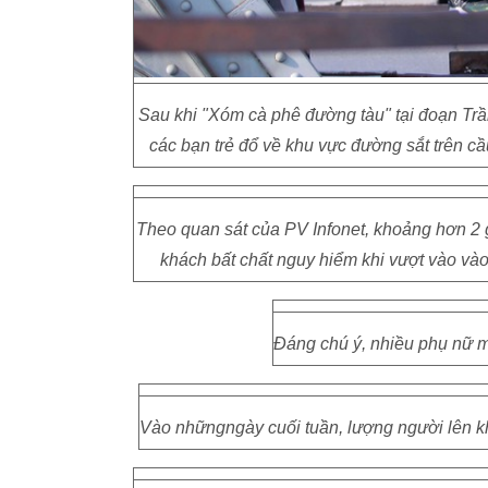
Sau khi "Xóm cà phê đường tàu" tại đoạn Tr
các bạn trẻ đổ về khu vực đường sắt trên c
Theo quan sát của PV Infonet, khoảng hơn 2 g
khách bất chất nguy hiểm khi vượt vào vào
Đáng chú ý, nhiều phụ nữ m
Vào nhữngngày cuối tuần, lượng người lên k