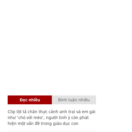
Đọc nhiều
Bình luận nhiều
Clip lột tả chân thực cảnh anh trai và em gái
như 'chó với mèo', người tinh ý còn phát
hiện một vấn đề trong giáo dục con