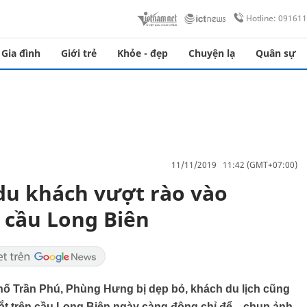
Hotline: 09161
Gia đình
Giới trẻ
Khỏe - đẹp
Chuyện lạ
Quân sự
11/11/2019 11:42 (GMT+07:00)
du khách vượt rào vào
 cầu Long Biên
hố Trần Phú, Phùng Hưng bị dẹp bỏ, khách du lịch cũng
ắt trên cầu Long Biên ngày càng đông chỉ để... chụp ảnh