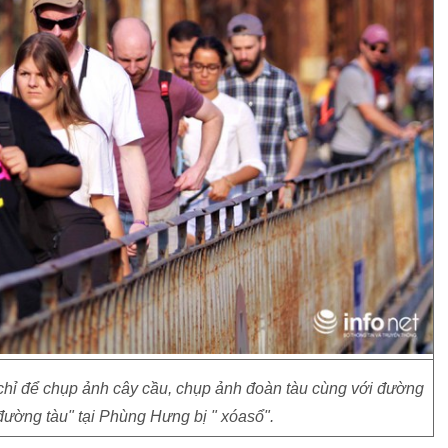
hỉ để chụp ảnh cây cầu, chụp ảnh đoàn tàu cùng với đường
đường tàu" tại Phùng Hưng bị " xóasổ".