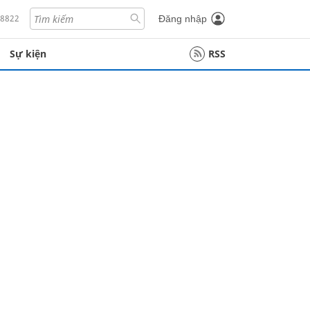
18822
Đăng nhập
Sự kiện
RSS