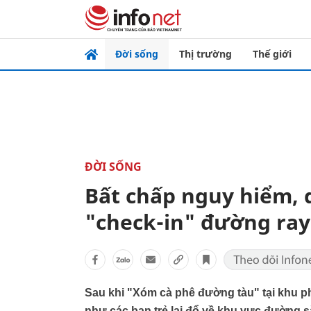
Đời sống
Thị trường
Thế giới
ĐỜI SỐNG
Bất chấp nguy hiểm, 
"check-in" đường ray
Sau khi "Xóm cà phê đường tàu" tại khu p
như các bạn trẻ lại đổ về khu vực đường s