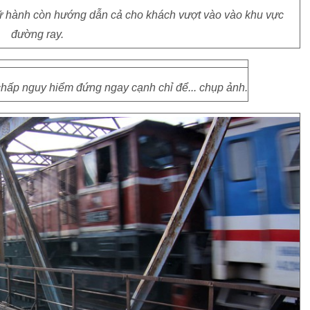
lữ hành còn hướng dẫn cả cho khách vượt vào vào khu vực
đường ray.
chấp nguy hiểm đứng ngay cạnh chỉ để... chụp ảnh.