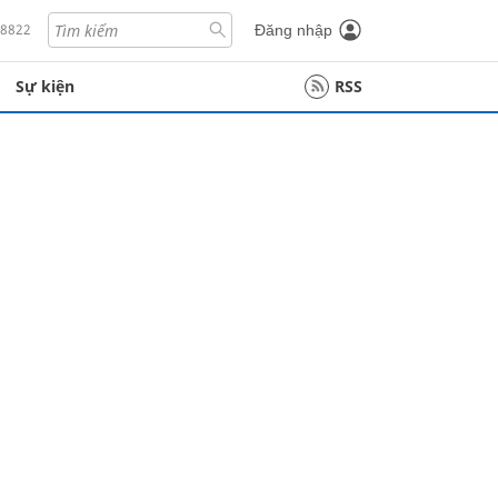
18822
Đăng nhập
Sự kiện
RSS