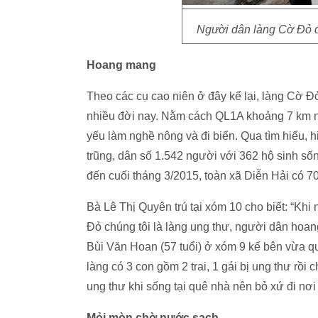
Người dân làng Cờ Đỏ 
Hoang mang
Theo các cụ cao niên ở đây kể lại, làng Cờ Đỏ
nhiều đời nay. Nằm cách QL1A khoảng 7 km 
yếu làm nghề nông và đi biển. Qua tìm hiểu, 
trũng, dân số 1.542 người với 362 hộ sinh s
đến cuối tháng 3/2015, toàn xã Diễn Hải có 7
Bà Lê Thị Quyên trú tại xóm 10 cho biết: “Khi
Đỏ chúng tôi là làng ung thư, người dân hoan
Bùi Văn Hoan (57 tuổi) ở xóm 9 kế bên vừa q
làng có 3 con gồm 2 trai, 1 gái bị ung thư rồi c
ung thư khi sống tại quê nhà nên bỏ xứ đi nơ
Mỏi mòn chờ nước sạch