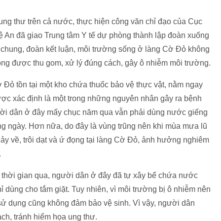
 ung thư trên cả nước, thực hiện công văn chỉ đạo của Cục
hệ An đã giao Trung tâm Y tế dự phòng thành lập đoàn xuống
á chung, đoàn kết luận, môi trường sống ở làng Cờ Đỏ không
ông được thu gom, xử lý đúng cách, gây ô nhiễm môi trường.
 Đỏ tồn tại một kho chứa thuốc bảo vệ thực vật, nằm ngay
ược xác định là một trong những nguyên nhân gây ra bệnh
người dân ở đây mấy chục năm qua vẫn phải dùng nước giếng
g ngày. Hơn nữa, do đây là vùng trũng nên khi mùa mưa lũ
hảy về, trôi dạt và ứ đọng tại làng Cờ Đỏ, ảnh hưởng nghiêm
.
 thời gian qua, người dân ở đây đã tự xây bể chứa nước
dùng cho tắm giặt. Tuy nhiên, vì môi trường bị ô nhiễm nên
 dụng cũng không đảm bảo vệ sinh. Vì vậy, người dân
h, tránh hiểm họa ung thư.