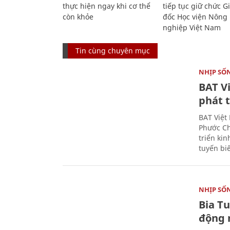
thực hiện ngay khi cơ thể
tiếp tục giữ chức 
còn khỏe
đốc Học viện Nông
nghiệp Việt Nam
Tin cùng chuyên mục
NHỊP SỐ
BAT V
phát t
BAT Việt
Phước Ch
triển ki
tuyến bi
NHỊP SỐ
Bia T
động 