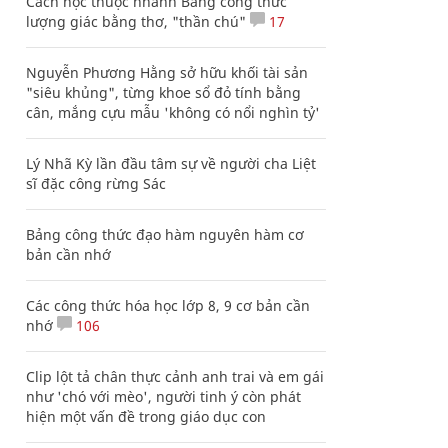
Cách học thuộc nhanh Bảng công thức
lượng giác bằng thơ, "thần chú"
17
Nguyễn Phương Hằng sở hữu khối tài sản
"siêu khủng", từng khoe sổ đỏ tính bằng
cân, mắng cựu mẫu 'không có nổi nghìn tỷ'
Lý Nhã Kỳ lần đầu tâm sự về người cha Liệt
sĩ đặc công rừng Sác
Bảng công thức đạo hàm nguyên hàm cơ
bản cần nhớ
Các công thức hóa học lớp 8, 9 cơ bản cần
nhớ
106
Clip lột tả chân thực cảnh anh trai và em gái
như 'chó với mèo', người tinh ý còn phát
hiện một vấn đề trong giáo dục con