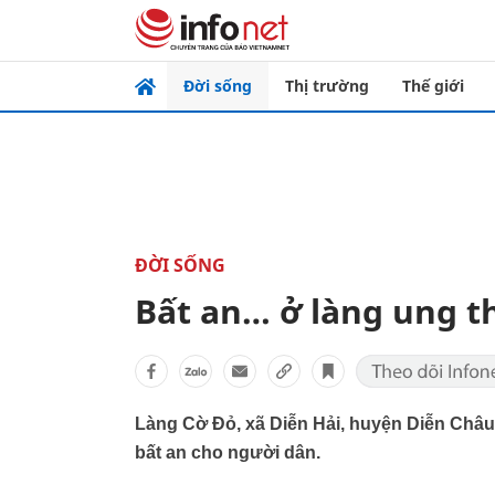
Đời sống
Thị trường
Thế giới
ĐỜI SỐNG
Bất an… ở làng ung t
Làng Cờ Đỏ, xã Diễn Hải, huyện Diễn Châu
bất an cho người dân.