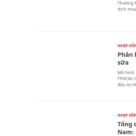
Thương h
dịch mùa
NHỊP SỐ
Phân 
sữa
Mô hình 
TPHCM ch
đầu từ n
NHỊP SỐ
Tổng 
Nam: 