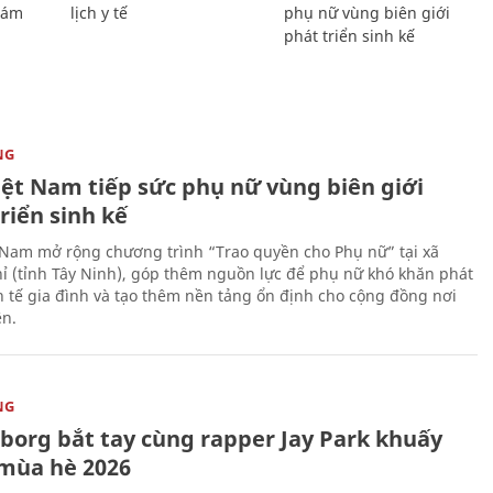
Giám
lịch y tế
phụ nữ vùng biên giới
phát triển sinh kế
NG
iệt Nam tiếp sức phụ nữ vùng biên giới
riển sinh kế
 Nam mở rộng chương trình “Trao quyền cho Phụ nữ” tại xã
ỉ (tỉnh Tây Ninh), góp thêm nguồn lực để phụ nữ khó khăn phát
nh tế gia đình và tạo thêm nền tảng ổn định cho cộng đồng nơi
ên.
NG
uborg bắt tay cùng rapper Jay Park khuấy
mùa hè 2026