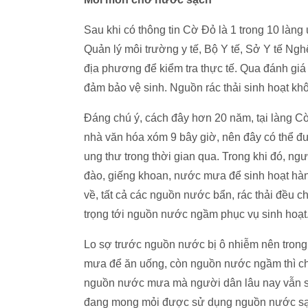
Sau khi có thông tin Cờ Đỏ là 1 trong 10 làng
Quản lý môi trường y tế, Bộ Y tế, Sở Y tế Ng
địa phương để kiểm tra thực tế. Qua đánh gi
đảm bảo vệ sinh. Nguồn rác thải sinh hoạt kh
Đáng chú ý, cách đây hơn 20 năm, tại làng Cờ
nhà văn hóa xóm 9 bây giờ, nên đây có thể đ
ung thư trong thời gian qua. Trong khi đó, 
đào, giếng khoan, nước mưa để sinh hoạt hàn
về, tất cả các nguồn nước bẩn, rác thải đều c
trọng tới nguồn nước ngầm phục vụ sinh hoạt
Lo sợ trước nguồn nước bị ô nhiễm nên trong
mưa để ăn uống, còn nguồn nước ngầm thì chỉ 
nguồn nước mưa mà người dân lâu nay vẫn sử
đang mong mỏi được sử dụng nguồn nước sạc