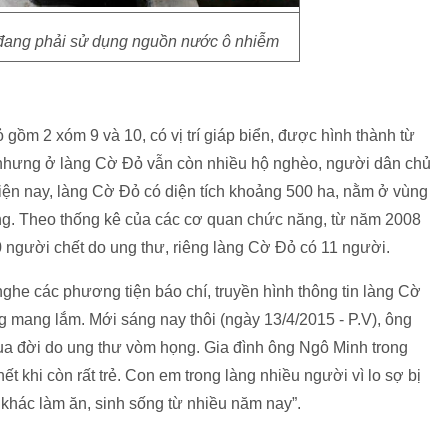
đang phải sử dụng nguồn nước ô nhiễm
 gồm 2 xóm 9 và 10, có vị trí giáp biển, được hình thành từ
nhưng ở làng Cờ Đỏ vẫn còn nhiều hộ nghèo, người dân chủ
hiện nay, làng Cờ Đỏ có diện tích khoảng 500 ha, nằm ở vùng
ống. Theo thống kê của các cơ quan chức năng, từ năm 2008
0 người chết do ung thư, riêng làng Cờ Đỏ có 11 người.
 nghe các phương tiện báo chí, truyền hình thông tin làng Cờ
g mang lắm. Mới sáng nay thôi (ngày 13/4/2015 - P.V), ông
ua đời do ung thư vòm họng. Gia đình ông Ngô Minh trong
hết khi còn rất trẻ. Con em trong làng nhiều người vì lo sợ bị
i khác làm ăn, sinh sống từ nhiều năm nay”.