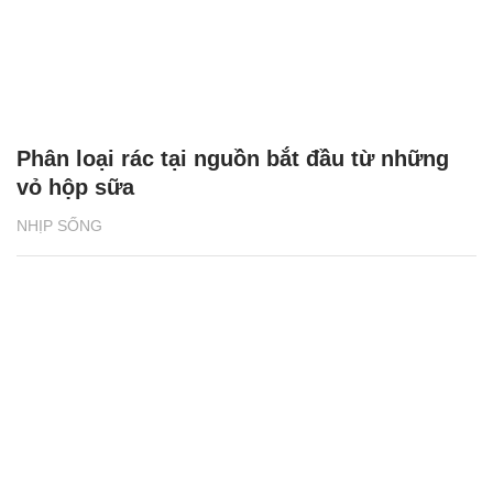
Phân loại rác tại nguồn bắt đầu từ những
vỏ hộp sữa
NHỊP SỐNG