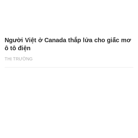
Người Việt ở Canada thắp lửa cho giấc mơ
ô tô điện
THỊ TRƯỜNG