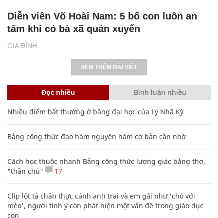
Diễn viên Võ Hoài Nam: 5 bố con luôn an
tâm khi có bà xã quán xuyến
GIA ĐÌNH
XEM THÊM BÀI VIẾT
Đọc nhiều
Bình luận nhiều
Nhiều điểm bất thường ở bằng đại học của Lý Nhã Kỳ
Bảng công thức đạo hàm nguyên hàm cơ bản cần nhớ
Cách học thuộc nhanh Bảng công thức lượng giác bằng thơ,
"thần chú"
17
Clip lột tả chân thực cảnh anh trai và em gái như 'chó với
mèo', người tinh ý còn phát hiện một vấn đề trong giáo dục
con