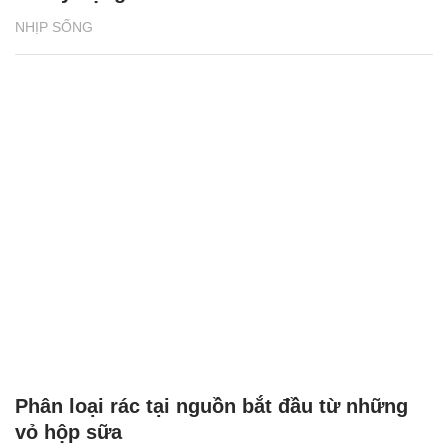
NHỊP SỐNG
Phân loại rác tại nguồn bắt đầu từ những
vỏ hộp sữa