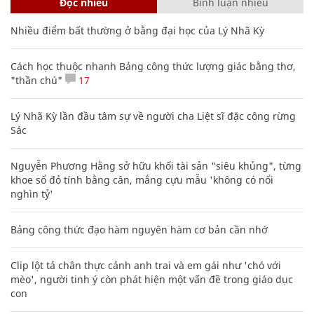
Đọc nhiều
Bình luận nhiều
Nhiều điểm bất thường ở bằng đại học của Lý Nhã Kỳ
Cách học thuộc nhanh Bảng công thức lượng giác bằng thơ,
"thần chú"
17
Lý Nhã Kỳ lần đầu tâm sự về người cha Liệt sĩ đặc công rừng
Sác
Nguyễn Phương Hằng sở hữu khối tài sản "siêu khủng", từng
khoe sổ đỏ tính bằng cân, mắng cựu mẫu 'không có nổi
nghìn tỷ'
Bảng công thức đạo hàm nguyên hàm cơ bản cần nhớ
Clip lột tả chân thực cảnh anh trai và em gái như 'chó với
mèo', người tinh ý còn phát hiện một vấn đề trong giáo dục
con