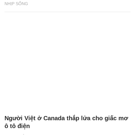
NHỊP SỐNG
Người Việt ở Canada thắp lửa cho giấc mơ
ô tô điện