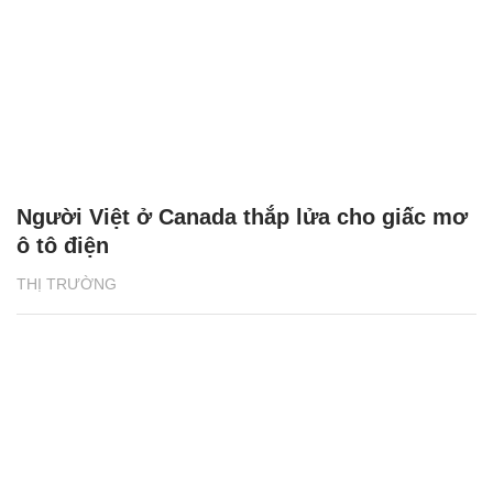
Người Việt ở Canada thắp lửa cho giấc mơ
ô tô điện
THỊ TRƯỜNG