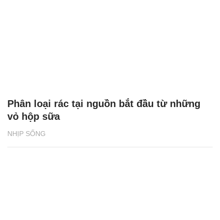
Phân loại rác tại nguồn bắt đầu từ những
vỏ hộp sữa
NHỊP SỐNG