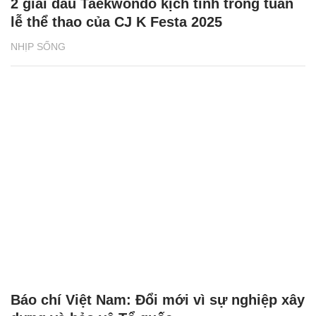
2 giải đấu Taekwondo kịch tính trong tuần
lễ thể thao của CJ K Festa 2025
NHỊP SỐNG
Báo chí Việt Nam: Đổi mới vì sự nghiệp xây