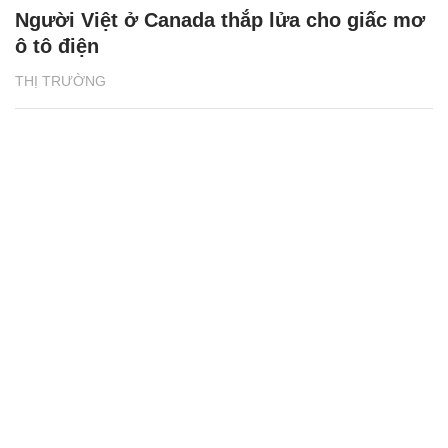
Người Việt ở Canada thắp lửa cho giấc mơ
ô tô điện
THỊ TRƯỜNG