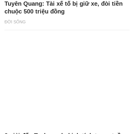
Tuyên Quang: Tài xế tố bị giữ xe, đòi tiền
chuộc 500 triệu đồng
ĐỜI SỐNG