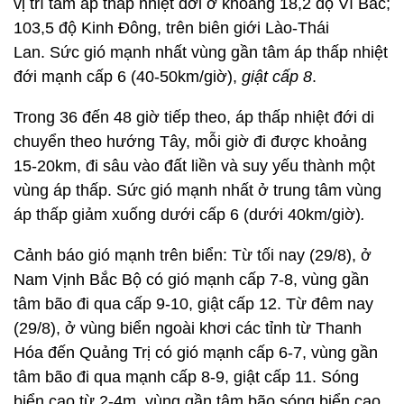
vị trí tâm áp thấp nhiệt đới ở khoảng 18,2 độ Vĩ Bắc;
103,5 độ Kinh Đông, trên biên giới Lào-Thái
Lan. Sức gió mạnh nhất vùng gần tâm áp thấp nhiệt
đới mạnh cấp 6 (40-50km/giờ),
giật cấp 8
.
Trong 36 đến 48 giờ tiếp theo, áp thấp nhiệt đới di
chuyển theo hướng Tây, mỗi giờ đi được khoảng
15-20km, đi sâu vào đất liền và suy yếu thành một
vùng áp thấp. Sức gió mạnh nhất ở trung tâm vùng
áp thấp giảm xuống dưới cấp 6 (dưới 40km/giờ)
.
Cảnh báo gió mạnh trên biển: Từ tối nay (29/8), ở
Nam Vịnh Bắc Bộ có gió mạnh cấp 7-8, vùng gần
tâm bão đi qua cấp 9-10, giật cấp 12. Từ đêm nay
(29/8), ở vùng biển ngoài khơi các tỉnh từ Thanh
Hóa đến Quảng Trị có gió mạnh cấp 6-7, vùng gần
tâm bão đi qua mạnh cấp 8-9, giật cấp 11. Sóng
biển cao từ 2-4m, vùng gần tâm bão sóng biển cao