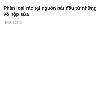
Phân loại rác tại nguồn bắt đầu từ những
vỏ hộp sữa
NHỊP SỐNG