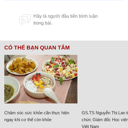
CÓ THỂ BẠN QUAN TÂM
Chăm sóc sức khỏe cần thực hiện
GS.TS Nguyễn Thị Lan ti
ngay khi cơ thể còn khỏe
chức Giám đốc Học viện
Việt Nam