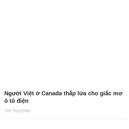
Người Việt ở Canada thắp lửa cho giấc mơ
ô tô điện
THỊ TRƯỜNG