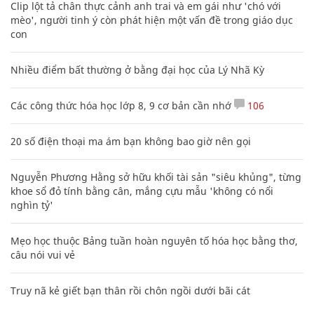
Clip lột tả chân thực cảnh anh trai và em gái như 'chó với
mèo', người tinh ý còn phát hiện một vấn đề trong giáo dục
con
Nhiều điểm bất thường ở bằng đại học của Lý Nhã Kỳ
Các công thức hóa học lớp 8, 9 cơ bản cần nhớ
106
20 số điện thoại ma ám bạn không bao giờ nên gọi
Nguyễn Phương Hằng sở hữu khối tài sản "siêu khủng", từng
khoe sổ đỏ tính bằng cân, mắng cựu mẫu 'không có nổi
nghìn tỷ'
Mẹo học thuộc Bảng tuần hoàn nguyên tố hóa học bằng thơ,
câu nói vui vẻ
Truy nã kẻ giết bạn thân rồi chôn ngồi dưới bãi cát