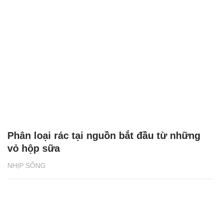
Phân loại rác tại nguồn bắt đầu từ những
vỏ hộp sữa
NHỊP SỐNG