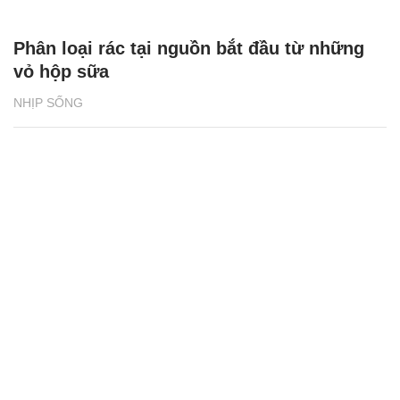
Phân loại rác tại nguồn bắt đầu từ những
vỏ hộp sữa
NHỊP SỐNG