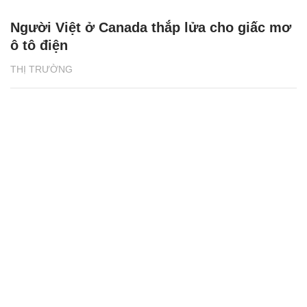
Người Việt ở Canada thắp lửa cho giấc mơ
ô tô điện
THỊ TRƯỜNG