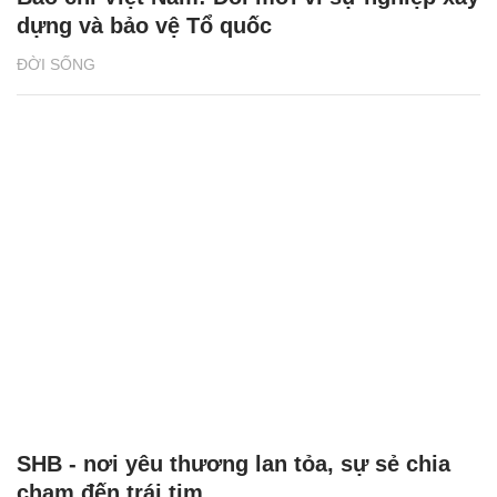
dựng và bảo vệ Tổ quốc
ĐỜI SỐNG
SHB - nơi yêu thương lan tỏa, sự sẻ chia
chạm đến trái tim