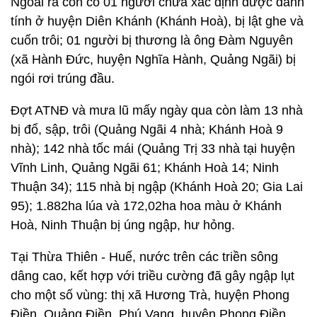
Ngoài ra còn có 01 người chưa xác định được danh
tính ở huyện Diên Khánh (Khánh Hoà), bị lật ghe và
cuốn trôi; 01 người bị thương là ông Đàm Nguyên
(xã Hành Đức, huyện Nghĩa Hành, Quảng Ngãi) bị
ngói rơi trúng đầu.
Đợt ATNĐ và mưa lũ mấy ngày qua còn làm 13 nhà
bị đổ, sập, trôi (Quảng Ngãi 4 nhà; Khánh Hoà 9
nhà); 142 nhà tốc mái (Quảng Trị 33 nhà tại huyện
Vĩnh Linh, Quảng Ngãi 61; Khánh Hoà 14; Ninh
Thuận 34); 115 nhà bị ngập (Khánh Hoà 20; Gia Lai
95); 1.882ha lúa và 172,02ha hoa màu ở Khánh
Hoà, Ninh Thuận bị úng ngập, hư hỏng.
Tại Thừa Thiên - Huế, nước trên các triền sông
dâng cao, kết hợp với triều cường đã gây ngập lụt
cho một số vùng: thị xã Hương Trà, huyện Phong
Điền, Quảng Điền, Phú Vang, huyện Phong Điền.