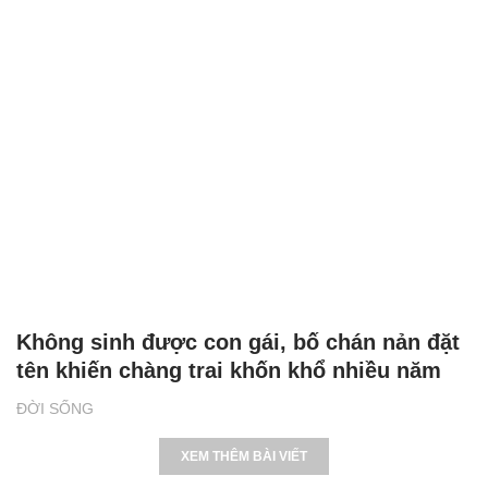
Không sinh được con gái, bố chán nản đặt
tên khiến chàng trai khốn khổ nhiều năm
ĐỜI SỐNG
XEM THÊM BÀI VIẾT