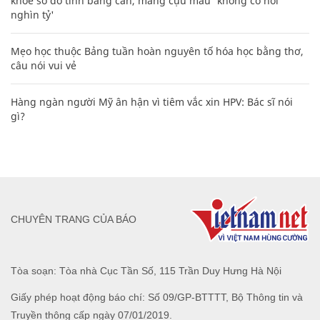
khoe sổ đỏ tính bằng cân, mắng cựu mẫu 'không có nổi
nghìn tỷ'
Mẹo học thuộc Bảng tuần hoàn nguyên tố hóa học bằng thơ,
câu nói vui vẻ
Hàng ngàn người Mỹ ân hận vì tiêm vắc xin HPV: Bác sĩ nói
gì?
CHUYÊN TRANG CỦA BÁO
Tòa soạn: Tòa nhà Cục Tần Số, 115 Trần Duy Hưng Hà Nội
Giấy phép hoạt động báo chí: Số 09/GP-BTTTT, Bộ Thông tin và
Truyền thông cấp ngày 07/01/2019.