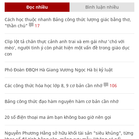
Đọc nhiều
Bình luận nhiều
Cách học thuộc nhanh Bảng công thức lượng giác bằng thơ,
"thần chú"
17
Clip lột tả chân thực cảnh anh trai và em gái như 'chó với
mèo', người tinh ý còn phát hiện một vấn đề trong giáo dục
con
Phó Đoàn ĐBQH Hà Giang Vương Ngọc Hà bị kỷ luật
Các công thức hóa học lớp 8, 9 cơ bản cần nhớ
106
Bảng công thức đạo hàm nguyên hàm cơ bản cần nhớ
20 số điện thoại ma ám bạn không bao giờ nên gọi
Nguyễn Phương Hằng sở hữu khối tài sản "siêu khủng", từng