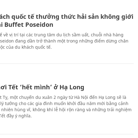
ách quốc tế thưởng thức hải sản không giới
ại Buffet Poseidon
hế về vị trí tại các trung tâm du lịch sầm uất, chuỗi nhà hàng
oseidon đang dần trở thành một trong những điểm dừng chân
ộc của du khách quốc tế.
ơi Tết ‘hết mình’ ở Hạ Long
Ất Tỵ, một chuyến du xuân 2 ngày từ Hà Nội đến Hạ Long sẽ là
 lý tưởng cho các gia đình muốn khởi đầu năm mới bằng cảnh
n nhiên hùng vĩ, không khí lễ hội rộn ràng và những trải nghiệm
Tết đầy ý nghĩa.