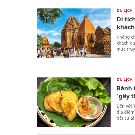
DU LỊCH
Di tí
khách
Không ch
khách du
múa truy
DU LỊCH
Bánh 
'gây 
Đến với 
địa điểm
bất cứ a