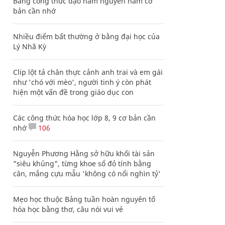
Bảng công thức đạo hàm nguyên hàm cơ
bản cần nhớ
Nhiều điểm bất thường ở bằng đại học của
Lý Nhã Kỳ
Clip lột tả chân thực cảnh anh trai và em gái
như 'chó với mèo', người tinh ý còn phát
hiện một vấn đề trong giáo dục con
Các công thức hóa học lớp 8, 9 cơ bản cần
nhớ
106
Nguyễn Phương Hằng sở hữu khối tài sản
"siêu khủng", từng khoe sổ đỏ tính bằng
cân, mắng cựu mẫu 'không có nổi nghìn tỷ'
Mẹo học thuộc Bảng tuần hoàn nguyên tố
hóa học bằng thơ, câu nói vui vẻ