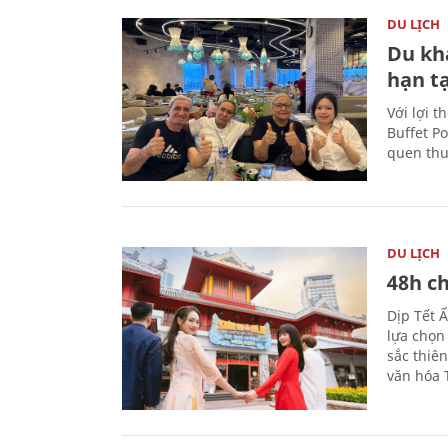
DU LỊCH
Du kh
hạn t
Với lợi t
Buffet P
quen thu
DU LỊCH
48h ch
Dịp Tết 
lựa chọn
sắc thiê
văn hóa 