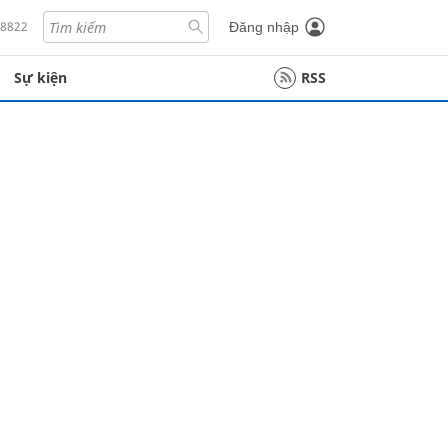
18822
Đăng nhập
Sự kiện
RSS