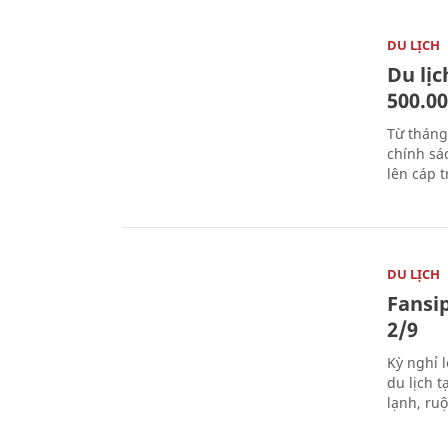
DU LỊCH
Du lị
500.0
Từ tháng
chính sá
lên cáp t
DU LỊCH
Fansip
2/9
Kỳ nghỉ l
du lịch t
lạnh, ru