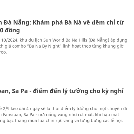
ch Đà Nẵng: Khám phá Bà Nà về đêm chỉ từ
00 đồng
 10/2024, khu du lịch Sun World Ba Na Hills (Đà Nẵng) áp dụng
ch giá combo “Ba Na By Night” linh hoạt theo từng khung giờ
reo.
an, Sa Pa - điểm đến lý tưởng cho kỳ nghỉ
ễ 2/9 kéo dài 4 ngày sẽ là thời điểm lý tưởng cho một chuyến đi
ại Fansipan, Sa Pa - nơi nắng vàng như rót mật, khí hậu mát
ộng bậc thang mùa lúa chín rực vàng và tưng bừng các lễ hội.