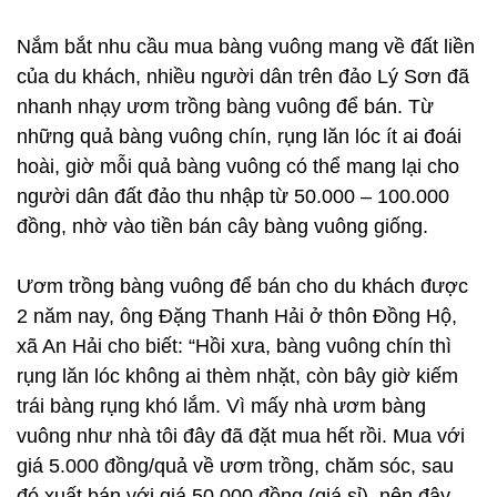
Nắm bắt nhu cầu mua bàng vuông mang về đất liền
của du khách, nhiều người dân trên đảo Lý Sơn đã
nhanh nhạy ươm trồng bàng vuông để bán. Từ
những quả bàng vuông chín, rụng lăn lóc ít ai đoái
hoài, giờ mỗi quả bàng vuông có thể mang lại cho
người dân đất đảo thu nhập từ 50.000 – 100.000
đồng, nhờ vào tiền bán cây bàng vuông giống.
Ươm trồng bàng vuông để bán cho du khách được
2 năm nay, ông Đặng Thanh Hải ở thôn Đồng Hộ,
xã An Hải cho biết: “Hồi xưa, bàng vuông chín thì
rụng lăn lóc không ai thèm nhặt, còn bây giờ kiếm
trái bàng rụng khó lắm. Vì mấy nhà ươm bàng
vuông như nhà tôi đây đã đặt mua hết rồi. Mua với
giá 5.000 đồng/quả về ươm trồng, chăm sóc, sau
đó xuất bán với giá 50.000 đồng (giá sỉ), nên đây