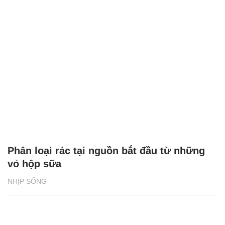
Phân loại rác tại nguồn bắt đầu từ những
vỏ hộp sữa
NHỊP SỐNG