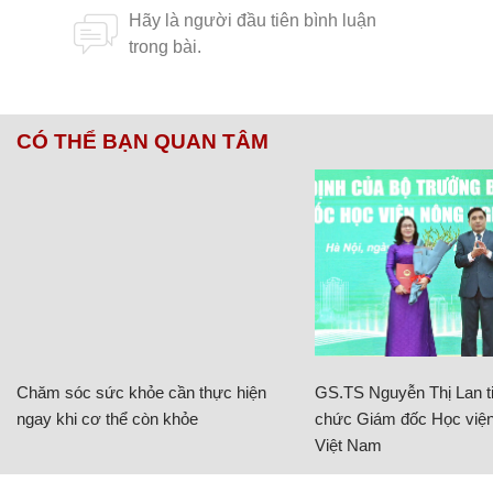
CÓ THỂ BẠN QUAN TÂM
Chăm sóc sức khỏe cần thực hiện
GS.TS Nguyễn Thị Lan ti
ngay khi cơ thể còn khỏe
chức Giám đốc Học viện
Việt Nam