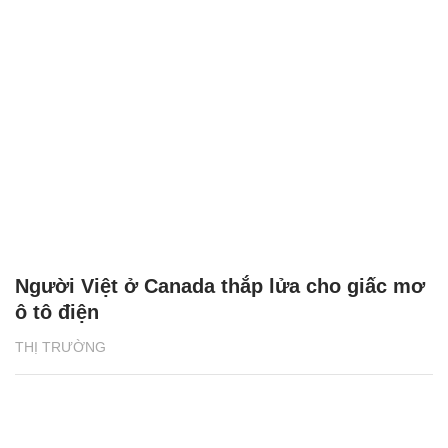
Người Việt ở Canada thắp lửa cho giấc mơ
ô tô điện
THỊ TRƯỜNG