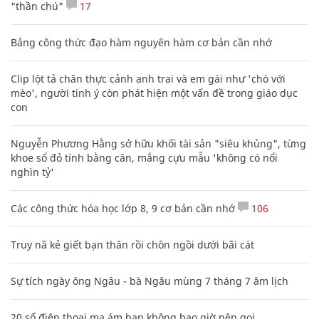
"thần chú"
17
Bảng công thức đạo hàm nguyên hàm cơ bản cần nhớ
Clip lột tả chân thực cảnh anh trai và em gái như 'chó với
mèo', người tinh ý còn phát hiện một vấn đề trong giáo dục
con
Nguyễn Phương Hằng sở hữu khối tài sản "siêu khủng", từng
khoe sổ đỏ tính bằng cân, mắng cựu mẫu 'không có nổi
nghìn tỷ'
Các công thức hóa học lớp 8, 9 cơ bản cần nhớ
106
Truy nã kẻ giết bạn thân rồi chôn ngồi dưới bãi cát
Sự tích ngày ông Ngâu - bà Ngâu mùng 7 tháng 7 âm lịch
20 số điện thoại ma ám bạn không bao giờ nên gọi