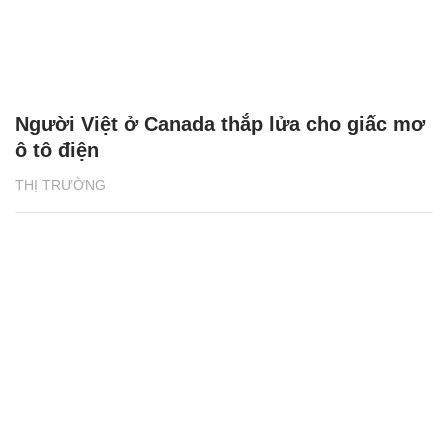
Người Việt ở Canada thắp lửa cho giấc mơ
ô tô điện
THỊ TRƯỜNG