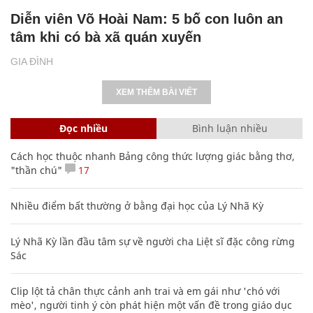
Diễn viên Võ Hoài Nam: 5 bố con luôn an
tâm khi có bà xã quán xuyến
GIA ĐÌNH
XEM THÊM BÀI VIẾT
Đọc nhiều
Bình luận nhiều
Cách học thuộc nhanh Bảng công thức lượng giác bằng thơ,
"thần chú"
17
Nhiều điểm bất thường ở bằng đại học của Lý Nhã Kỳ
Lý Nhã Kỳ lần đầu tâm sự về người cha Liệt sĩ đặc công rừng
Sác
Clip lột tả chân thực cảnh anh trai và em gái như 'chó với
mèo', người tinh ý còn phát hiện một vấn đề trong giáo dục