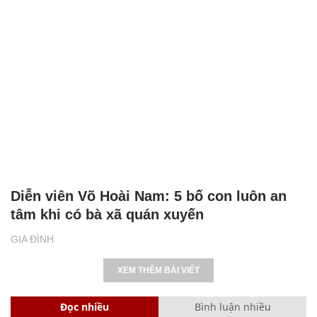
Diễn viên Võ Hoài Nam: 5 bố con luôn an
tâm khi có bà xã quán xuyến
GIA ĐÌNH
XEM THÊM BÀI VIẾT
Đọc nhiều
Bình luận nhiều