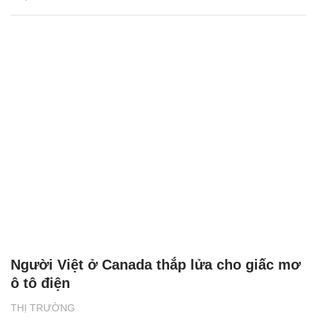
Người Việt ở Canada thắp lửa cho giấc mơ
ô tô điện
THỊ TRƯỜNG