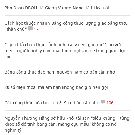
Phó Đoàn ĐBQH Hà Giang Vương Ngọc Hà bị kỷ luật
Cách học thuộc nhanh Bảng công thức lượng giác bằng thơ,
"thần chú"
17
Clip lột tả chân thực cảnh anh trai và em gái như 'chó với
mèo', người tinh ý còn phát hiện một vấn đề trong giáo dục
con
Bảng công thức đạo hàm nguyên hàm cơ bản cần nhớ
20 số điện thoại ma ám bạn không bao giờ nên gọi
Các công thức hóa học lớp 8, 9 cơ bản cần nhớ
106
Nguyễn Phương Hằng sở hữu khối tài sản "siêu khủng", từng
khoe sổ đỏ tính bằng cân, mắng cựu mẫu 'không có nổi
nghìn tỷ'