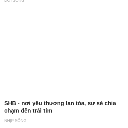
ĐỜI SỐNG
SHB - nơi yêu thương lan tỏa, sự sẻ chia
chạm đến trái tim
NHỊP SỐNG