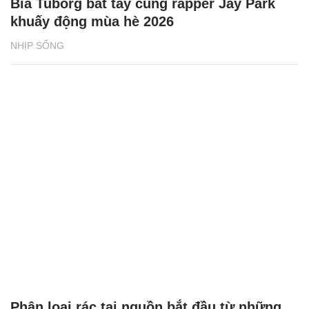
Bia Tuborg bắt tay cùng rapper Jay Park
khuấy động mùa hè 2026
NHỊP SỐNG
Phân loại rác tại nguồn bắt đầu từ những