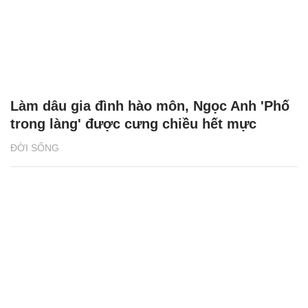
Cô gái miền Tây thành TikToker nổi tiếng,
góp tiền xây nhà báo hiếu mẹ cha
NÓNG TRÊN MẠNG