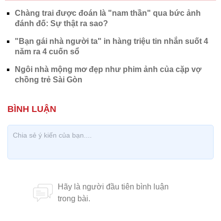
Hiện tại, chị Phương Dung sống cùng chồng và 2
người con trai. Dù chồng của chị rất bận nhưng luôn
cố gắng sắp xếp thời gian đi chơi, du lịch với gia
đình. Đặc biệt những bức ảnh của chị là do một tay
chồng của chị chụp cho.
Vậy đấy, phụ nữ dù ở bất kỳ lứa tuổi nào cũng phải
chăm sóc bản thân thật tốt để có một cuộc sống
hạnh phúc, luôn vui vẻ như chị Phương Dung nhé!
Cô gái Việt vượt 8.000km để gặp
bạn trai Hungary hơn 19 tuổi