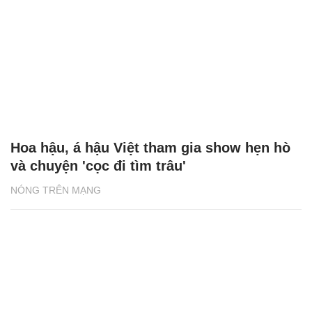
Á hậu Bùi Khánh Linh lên tiếng khi bị chê
tham gia show hẹn hò tìm người yêu
NÓNG TRÊN MẠNG