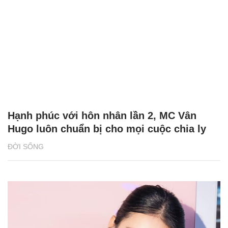
CÓ THỂ BẠN QUAN TÂM
Chăm sóc sức khỏe cần thực hiện
GS.TS Nguyễn Thị Lan ti
ngay khi cơ thể còn khỏe
chức Giám đốc Học viện