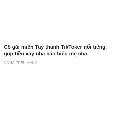
Đi đổ xăng bị quay lén, cô gái Bình Dương
sốc khi clip phát tán khắp nơi
NÓNG TRÊN MẠNG