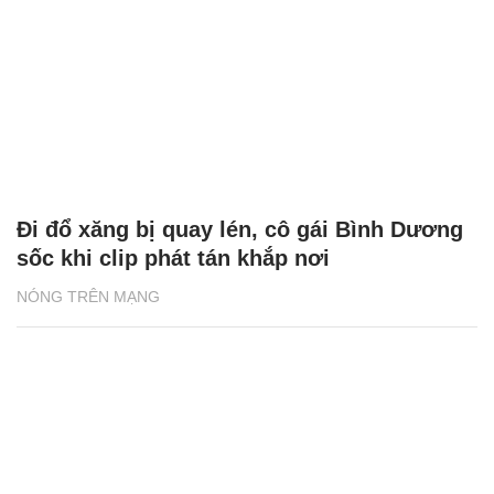
Bị quay lén mặc bikini ở Sầm Sơn, du
khách sốc tâm lý, trùm kín mỗi khi ra
đường
NÓNG TRÊN MẠNG