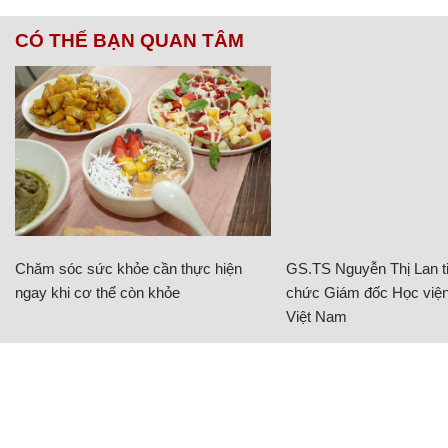
Mai Phương
Ảnh: NVCC
Chàng trai được đoán là "nam thần" qua bức ảnh
đánh đố: Sự thật ra sao?
"Bạn gái nhà người ta" in hàng triệu tin nhắn suốt 4
năm ra 4 cuốn sổ
Ngôi nhà mộng mơ đẹp như phim ảnh của cặp vợ
chồng trẻ Sài Gòn