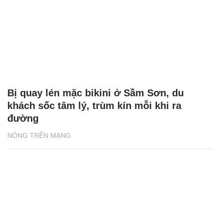
MC Kỳ Duyên U60 'đẹp quên tuổi', Hồng
Diễm khoe nhan sắc gây thương nhớ
ĐỜI SỐNG