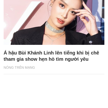
Việt Nam
Hạnh phúc với hôn nhân lần 2, MC Vân
Hugo luôn chuẩn bị cho mọi cuộc chia ly
ĐỜI SỐNG