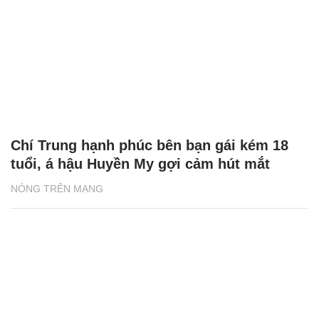
Hoa hậu, á hậu Việt tham gia show hẹn hò
và chuyện 'cọc đi tìm trâu'
NÓNG TRÊN MẠNG