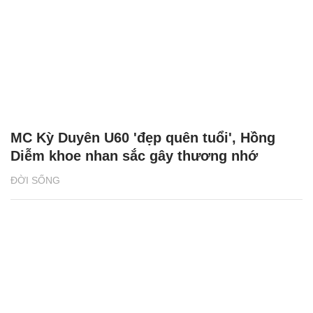
Chí Trung hạnh phúc bên bạn gái kém 18
tuổi, á hậu Huyền My gợi cảm hút mắt
NÓNG TRÊN MẠNG