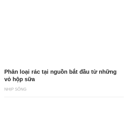
Phân loại rác tại nguồn bắt đầu từ những
vỏ hộp sữa
NHỊP SỐNG