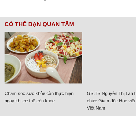
CÓ THỂ BẠN QUAN TÂM
Chăm sóc sức khỏe cần thực hiện
GS.TS Nguyễn Thị Lan ti
ngay khi cơ thể còn khỏe
chức Giám đốc Học viện
Việt Nam