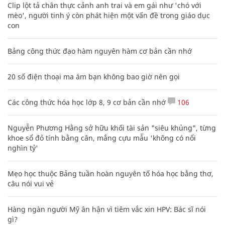
Clip lột tả chân thực cảnh anh trai và em gái như 'chó với
mèo', người tinh ý còn phát hiện một vấn đề trong giáo dục
con
Bảng công thức đạo hàm nguyên hàm cơ bản cần nhớ
20 số điện thoại ma ám bạn không bao giờ nên gọi
Các công thức hóa học lớp 8, 9 cơ bản cần nhớ
106
Nguyễn Phương Hằng sở hữu khối tài sản "siêu khủng", từng
khoe sổ đỏ tính bằng cân, mắng cựu mẫu 'không có nổi
nghìn tỷ'
Mẹo học thuộc Bảng tuần hoàn nguyên tố hóa học bằng thơ,
câu nói vui vẻ
Hàng ngàn người Mỹ ân hận vì tiêm vắc xin HPV: Bác sĩ nói
gì?