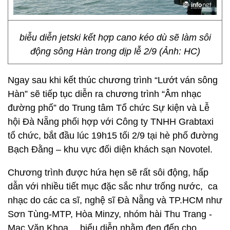
biễu diễn jetski kết hợp cano kéo dù sẽ làm sôi
động sông Hàn trong dịp lễ 2/9 (Ảnh: HC)
Ngay sau khi kết thúc chương trình “Lướt ván sông
Hàn” sẽ tiếp tục diễn ra chương trình “Âm nhạc
đường phố” do Trung tâm Tổ chức Sự kiện và Lễ
hội Đà Nẵng phối hợp với Công ty TNHH Grabtaxi
tổ chức, bắt đầu lúc 19h15 tối 2/9 tại hè phố đường
Bạch Đằng – khu vực đối diện khách sạn Novotel.
Chương trình được hứa hẹn sẽ rất sôi động, hấp
dẫn với nhiều tiết mục đặc sắc như trống nước, ca
nhạc do các ca sĩ, nghệ sĩ Đà Nẵng và TP.HCM như
Sơn Tùng-MTP, Hòa Minzy, nhóm hài Thu Trang -
Mạc Văn Khoa… biểu diễn nhằm đen đến cho