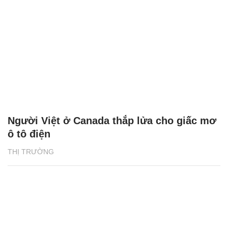
Người Việt ở Canada thắp lửa cho giấc mơ
ô tô điện
THỊ TRƯỜNG