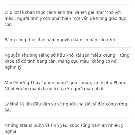
Clip lột tả chân thực cảnh anh trai và em gái như 'chó với
mèo', người tinh ý còn phát hiện một vấn đề trong giáo dục
con
Bảng công thức đạo hàm nguyên hàm cơ bản cần nhớ
Nguyễn Phương Hằng sở hữu khối tài sản "siêu khủng", từng
khoe sổ đỏ tính bằng cân, mắng cựu mẫu 'không có nổi
nghìn tỷ'
Mai Phương Thúy "phím hàng" quá chuẩn, vợ tỷ phú Phạm
Nhật Vượng giành lại vị trí top 5 người giàu nhất
Lý Nhã Kỳ lần đầu tâm sự về người cha Liệt sĩ đặc công rừng
Sác
Những status buồn về tình yêu, cuộc sống hàm ẩn nhiều ý
nghĩa