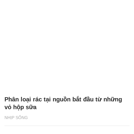
Phân loại rác tại nguồn bắt đầu từ những
vỏ hộp sữa
NHỊP SỐNG