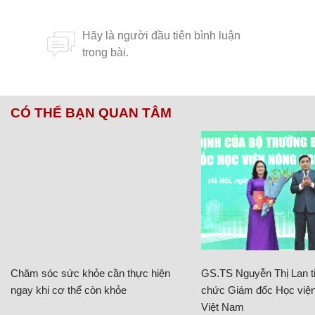
CÓ THỂ BẠN QUAN TÂM
Chăm sóc sức khỏe cần thực hiện
GS.TS Nguyễn Thị Lan ti
ngay khi cơ thể còn khỏe
chức Giám đốc Học viện
Việt Nam