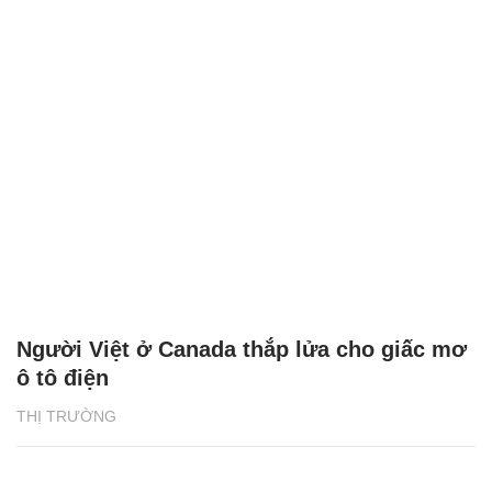
Người Việt ở Canada thắp lửa cho giấc mơ
ô tô điện
THỊ TRƯỜNG