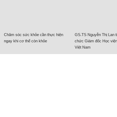
Tuyên Quang: Tài xế tố bị giữ xe, đòi tiền
chuộc 500 triệu đồng
ĐỜI SỐNG