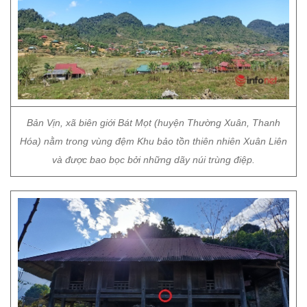
Bản Vịn, xã biên giới Bát Mọt (huyện Thường Xuân, Thanh
Hóa) nằm trong vùng đệm Khu bảo tồn thiên nhiên Xuân Liên
và được bao bọc bởi những dãy núi trùng điệp.