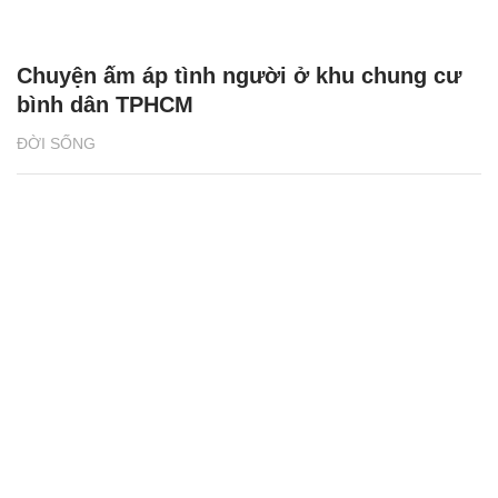
Cảnh sát chạy bộ 29 tầng chữa cháy chung
cư do chủ nhà đun nước trên sofa
ĐỜI THƯỜNG