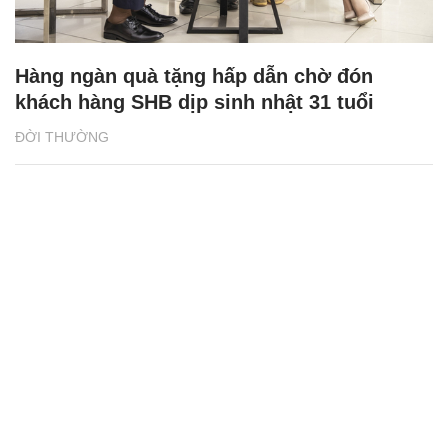
Chuyện ấm áp tình người ở khu chung cư
bình dân TPHCM
ĐỜI SỐNG