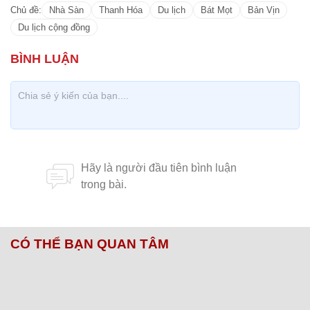
CÓ THỂ BẠN QUAN TÂM
Chăm sóc sức khỏe cần thực hiện
GS.TS Nguyễn Thị Lan ti
ngay khi cơ thể còn khỏe
chức Giám đốc Học viện
Việt Nam