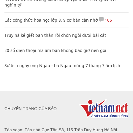
CHUYÊN TRANG CỦA BÁO
Tòa soạn: Tòa nhà Cục Tần Số, 115 Trần Duy Hưng Hà Nội
Giấy phép hoạt động báo chí: Số 09/GP-BTTTT, Bộ Thông tin và
Truyền thông cấp ngày 07/01/2019.
0916118822
Hotline nội dung:
toasoan@infonet.vn
Email: