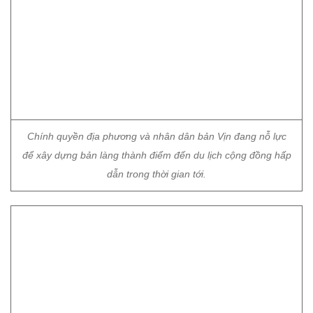
Chính quyền địa phương và nhân dân bản Vịn đang nỗ lực
để xây dựng bản làng thành điểm đến du lịch cộng đồng hấp
dẫn trong thời gian tới.
Đường từ trung tâm xã Bát Mọt vào bản Vịn đã được bê tông
hóa, trải nhựa để thuận tiện cho việc đi lại.