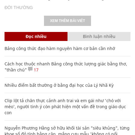
mèo', người tinh ý còn phát hiện một vấn đề trong giáo dục
con
Nguyễn Phương Hằng sở hữu khối tài sản "siêu khủng", từng
khoe sổ đỏ tính bằng cân, mắng cựu mẫu 'không có nổi
nghìn tỷ'
Các công thức hóa học lớp 8, 9 cơ bản cần nhớ
106
Truy nã kẻ giết bạn thân rồi chôn ngồi dưới bãi cát
20 số điện thoại ma ám bạn không bao giờ nên gọi
Sự tích ngày ông Ngâu - bà Ngâu mùng 7 tháng 7 âm lịch