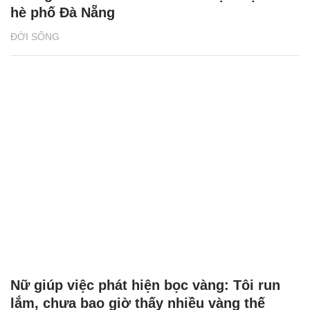
Nữ giúp việc phát hiện bọc vàng: Tôi run
lắm, chưa bao giờ thấy nhiều vàng thế
ĐỜI THƯỜNG
XEM THÊM BÀI VIẾT
Đọc nhiều
Bình luận nhiều
Bảng công thức đạo hàm nguyên hàm cơ bản cần nhớ
Cách học thuộc nhanh Bảng công thức lượng giác bằng thơ,
"thần chú"
17
Nhiều điểm bất thường ở bằng đại học của Lý Nhã Kỳ
Clip lột tả chân thực cảnh anh trai và em gái như 'chó với