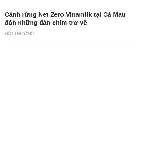
8X mở quán cơm 2.000 đồng/suất ở Gia
Lai, bà con thoải mái vào ăn
ĐỜI THƯỜNG