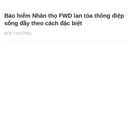
Cánh rừng Net Zero Vinamilk tại Cà Mau
đón những đàn chim trở về
ĐỜI THƯỜNG