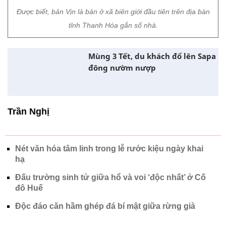
Đấu trường sinh tử giữa hổ và voi ‘độc nhất’ ở Cố
đô Huế
Độc đáo căn hầm ghép đá bí mật giữa rừng già
Chủ đề:
Nhà Sàn
Thanh Hóa
Du lịch
Bát Mọt
Bản Vịn
Du lịch cộng đồng