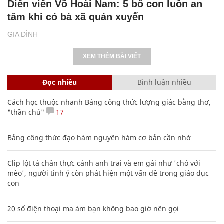
Diễn viên Võ Hoài Nam: 5 bố con luôn an
tâm khi có bà xã quán xuyến
GIA ĐÌNH
XEM THÊM BÀI VIẾT
Đọc nhiều
Bình luận nhiều
Cách học thuộc nhanh Bảng công thức lượng giác bằng thơ,
"thần chú"
17
Bảng công thức đạo hàm nguyên hàm cơ bản cần nhớ
Clip lột tả chân thực cảnh anh trai và em gái như 'chó với
mèo', người tinh ý còn phát hiện một vấn đề trong giáo dục
con
20 số điện thoại ma ám bạn không bao giờ nên gọi