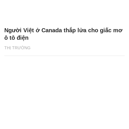
Người Việt ở Canada thắp lửa cho giấc mơ
ô tô điện
THỊ TRƯỜNG