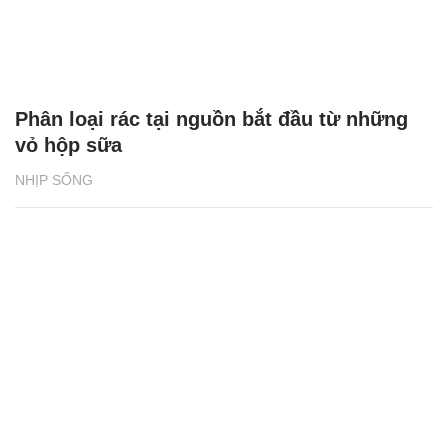
Phân loại rác tại nguồn bắt đầu từ những
vỏ hộp sữa
NHỊP SỐNG