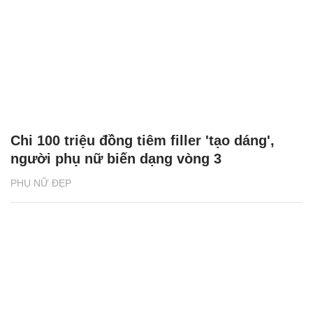
Chi 100 triệu đồng tiêm filler 'tạo dáng',
người phụ nữ biến dạng vòng 3
PHỤ NỮ ĐẸP