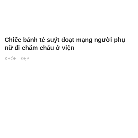
Chiếc bánh tẻ suýt đoạt mạng người phụ
nữ đi chăm cháu ở viện
KHỎE - ĐẸP