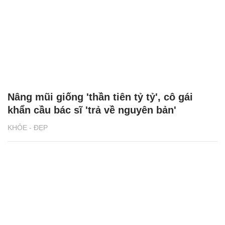
Nâng mũi giống 'thần tiên tỷ tỷ', cô gái
khẩn cầu bác sĩ 'trả về nguyên bản'
KHỎE - ĐẸP