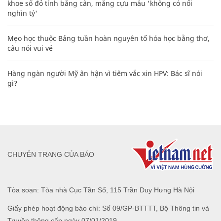
khoe sổ đỏ tính bằng cân, mắng cựu mẫu 'không có nổi
nghìn tỷ'
Mẹo học thuộc Bảng tuần hoàn nguyên tố hóa học bằng thơ,
câu nói vui vẻ
Hàng ngàn người Mỹ ân hận vì tiêm vắc xin HPV: Bác sĩ nói
gì?
CHUYÊN TRANG CỦA BÁO
Tòa soạn: Tòa nhà Cục Tần Số, 115 Trần Duy Hưng Hà Nội
Giấy phép hoạt động báo chí: Số 09/GP-BTTTT, Bộ Thông tin và
Truyền thông cấp ngày 07/01/2019.