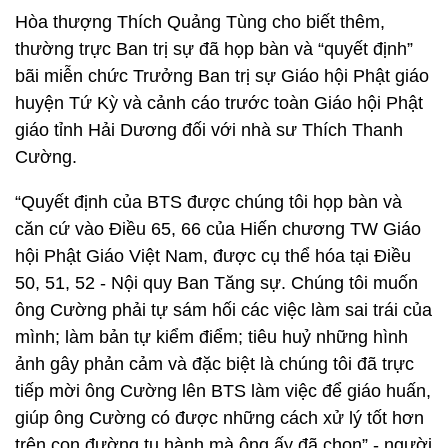
Hòa thượng Thích Quảng Tùng cho biết thêm,
thường trực Ban trị sự đã họp bàn và “quyết định”
bãi miễn chức Trưởng Ban trị sự Giáo hội Phật giáo
huyện Tứ Kỳ và cảnh cáo trước toàn Giáo hội Phật
giáo tỉnh Hải Dương đối với nhà sư Thích Thanh
Cường.
“Quyết định của BTS được chúng tôi họp bàn và
căn cứ vào Điều 65, 66 của Hiến chương TW Giáo
hội Phật Giáo Việt Nam, được cụ thể hóa tại Điều
50, 51, 52 - Nội quy Ban Tăng sự. Chúng tôi muốn
ông Cường phải tự sám hối các việc làm sai trái của
mình; làm bản tự kiểm điểm; tiêu huỷ những hình
ảnh gây phản cảm và đặc biệt là chúng tôi đã trực
tiếp mời ông Cường lên BTS làm việc để giáo huấn,
giúp ông Cường có được những cách xử lý tốt hơn
trên con đường tu hành mà ông ấy đã chọn” - người