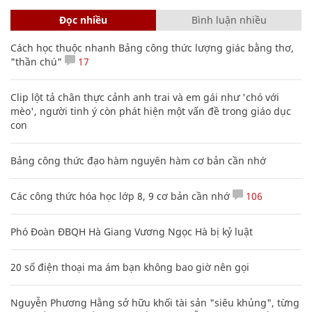
Đọc nhiều
Bình luận nhiều
Cách học thuộc nhanh Bảng công thức lượng giác bằng thơ,
"thần chú"
17
Clip lột tả chân thực cảnh anh trai và em gái như 'chó với
mèo', người tinh ý còn phát hiện một vấn đề trong giáo dục
con
Bảng công thức đạo hàm nguyên hàm cơ bản cần nhớ
Các công thức hóa học lớp 8, 9 cơ bản cần nhớ
106
Phó Đoàn ĐBQH Hà Giang Vương Ngọc Hà bị kỷ luật
20 số điện thoại ma ám bạn không bao giờ nên gọi
Nguyễn Phương Hằng sở hữu khối tài sản "siêu khủng", từng