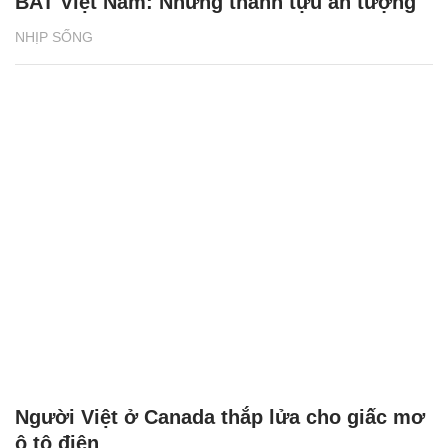
BAT Việt Nam: Những thành tựu ấn tượng
NHỊP SỐNG
Người Việt ở Canada thắp lửa cho giấc mơ
ô tô điện