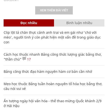
XEM THÊM BÀI VIẾT
Đọc nhiều
Bình luận nhiều
Clip lột tả chân thực cảnh anh trai và em gái như 'chó với
mèo', người tinh ý còn phát hiện một vấn đề trong giáo dục
con
Cách học thuộc nhanh Bảng công thức lượng giác bằng thơ,
"thần chú"
17
Bảng công thức đạo hàm nguyên hàm cơ bản cần nhớ
Mẹo học thuộc Bảng tuần hoàn nguyên tố hóa học bằng thơ,
câu nói vui vẻ
Ấn tượng ngày hội văn hóa - thể thao mừng Quốc khánh 2/9
ở Hải Hậu