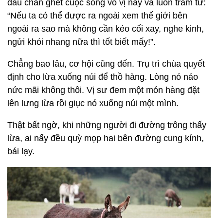
đầu chán ghét cuộc sống vô vị này và luôn trầm tư:
“Nếu ta có thể được ra ngoài xem thế giới bên
ngoài ra sao mà không cần kéo cối xay, nghe kinh,
ngửi khói nhang nữa thì tốt biết mấy!”.
Chẳng bao lâu, cơ hội cũng đến. Trụ trì chùa quyết
định cho lừa xuống núi để thồ hàng. Lòng nó náo
nức mãi không thôi. Vị sư đem một món hàng đặt
lên lưng lừa rồi giục nó xuống núi một mình.
Thật bất ngờ, khi những người đi đường trông thấy
lừa, ai nấy đều quỳ mọp hai bên đường cung kính,
bái lạy.