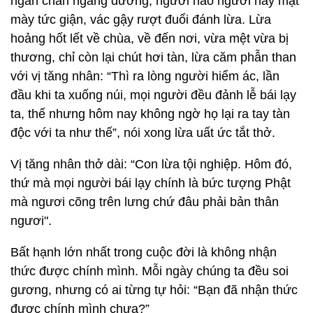
ngẩn chắn ngang đường, người nào người nấy mặt
mày tức giận, vác gậy rượt đuổi đánh lừa. Lừa
hoảng hốt lết về chùa, về đến nơi, vừa mệt vừa bị
thương, chỉ còn lại chút hơi tàn, lừa căm phẫn than
với vị tăng nhân: “Thì ra lòng người hiểm ác, lần
đầu khi ta xuống núi, mọi người đều đảnh lễ bái lạy
ta, thế nhưng hôm nay không ngờ họ lại ra tay tàn
độc với ta như thế”, nói xong lừa uất ức tắt thở.
Vị tăng nhân thở dài: “Con lừa tội nghiệp. Hôm đó,
thứ mà mọi người bái lạy chính là bức tượng Phật
mà ngươi cõng trên lưng chứ đâu phải bản thân
ngươi".
Bất hạnh lớn nhất trong cuộc đời là không nhận
thức được chính mình. Mỗi ngày chúng ta đều soi
gương, nhưng có ai từng tự hỏi: “Bạn đã nhận thức
được chính mình chưa?”