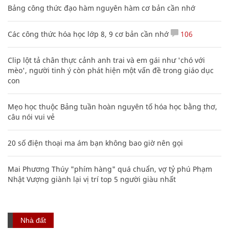
Bảng công thức đạo hàm nguyên hàm cơ bản cần nhớ
Các công thức hóa học lớp 8, 9 cơ bản cần nhớ
106
Clip lột tả chân thực cảnh anh trai và em gái như 'chó với
mèo', người tinh ý còn phát hiện một vấn đề trong giáo dục
con
Mẹo học thuộc Bảng tuần hoàn nguyên tố hóa học bằng thơ,
câu nói vui vẻ
20 số điện thoại ma ám bạn không bao giờ nên gọi
Mai Phương Thúy "phím hàng" quá chuẩn, vợ tỷ phú Phạm
Nhật Vượng giành lại vị trí top 5 người giàu nhất
Nhà đất