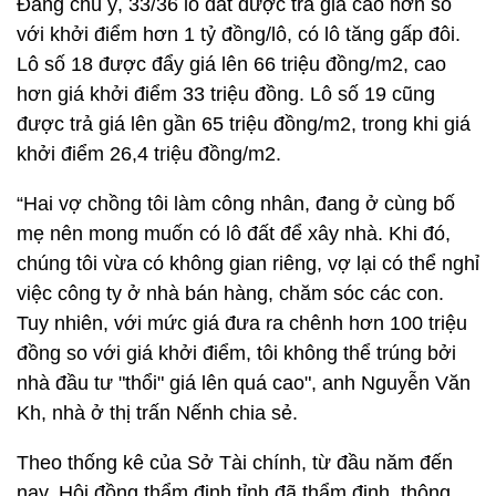
Đáng chú ý, 33/36 lô đất được trả giá cao hơn so
với khởi điểm hơn 1 tỷ đồng/lô, có lô tăng gấp đôi.
Lô số 18 được đẩy giá lên 66 triệu đồng/m2, cao
hơn giá khởi điểm 33 triệu đồng. Lô số 19 cũng
được trả giá lên gần 65 triệu đồng/m2, trong khi giá
khởi điểm 26,4 triệu đồng/m2.
“Hai vợ chồng tôi làm công nhân, đang ở cùng bố
mẹ nên mong muốn có lô đất để xây nhà. Khi đó,
chúng tôi vừa có không gian riêng, vợ lại có thể nghỉ
việc công ty ở nhà bán hàng, chăm sóc các con.
Tuy nhiên, với mức giá đưa ra chênh hơn 100 triệu
đồng so với giá khởi điểm, tôi không thể trúng bởi
nhà đầu tư "thổi" giá lên quá cao", anh Nguyễn Văn
Kh, nhà ở thị trấn Nếnh chia sẻ.
Theo thống kê của Sở Tài chính, từ đầu năm đến
nay, Hội đồng thẩm định tỉnh đã thẩm định, thông