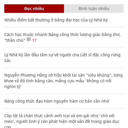
Đọc nhiều
Bình luận nhiều
Nhiều điểm bất thường ở bằng đại học của Lý Nhã Kỳ
Cách học thuộc nhanh Bảng công thức lượng giác bằng thơ,
"thần chú"
17
Lý Nhã Kỳ lần đầu tâm sự về người cha Liệt sĩ đặc công rừng
Sác
Nguyễn Phương Hằng sở hữu khối tài sản "siêu khủng", từng
khoe sổ đỏ tính bằng cân, mắng cựu mẫu 'không có nổi
nghìn tỷ'
Bảng công thức đạo hàm nguyên hàm cơ bản cần nhớ
Clip lột tả chân thực cảnh anh trai và em gái như 'chó với
mèo', người tinh ý còn phát hiện một vấn đề trong giáo dục
con