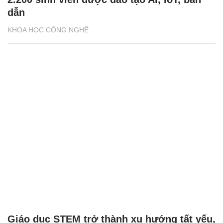
dẫn
KHOA HỌC CÔNG NGHỆ
Giáo dục STEM trở thành xu hướng tất yếu,