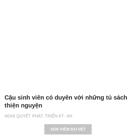
Cậu sinh viên có duyên với những tủ sách
thiện nguyện
NGHỊ QUYẾT PHÁT TRIỂN KT- XH
XEM THÊM BÀI VIẾT