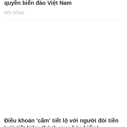
quyền biển đảo Việt Nam
ĐỜI SỐNG
Điều khoản 'cấm' tiết lộ với người đòi tiền