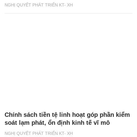
NGHỊ QUYẾT PHÁT TRIỂN KT- XH
Chính sách tiền tệ linh hoạt góp phần kiểm
soát lạm phát, ổn định kinh tế vĩ mô
NGHỊ QUYẾT PHÁT TRIỂN KT- XH