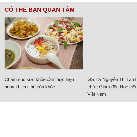
CÓ THỂ BẠN QUAN TÂM
Chăm sóc sức khỏe cần thực hiện
GS.TS Nguyễn Thị Lan ti
ngay khi cơ thể còn khỏe
chức Giám đốc Học viện
Việt Nam