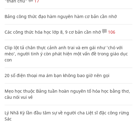
"thần chú"
17
Bảng công thức đạo hàm nguyên hàm cơ bản cần nhớ
Các công thức hóa học lớp 8, 9 cơ bản cần nhớ
106
Clip lột tả chân thực cảnh anh trai và em gái như 'chó với
mèo', người tinh ý còn phát hiện một vấn đề trong giáo dục
con
20 số điện thoại ma ám bạn không bao giờ nên gọi
Mẹo học thuộc Bảng tuần hoàn nguyên tố hóa học bằng thơ,
câu nói vui vẻ
Lý Nhã Kỳ lần đầu tâm sự về người cha Liệt sĩ đặc công rừng
Sác