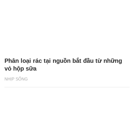
Phân loại rác tại nguồn bắt đầu từ những
vỏ hộp sữa
NHỊP SỐNG