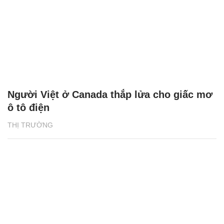
Người Việt ở Canada thắp lửa cho giấc mơ
ô tô điện
THỊ TRƯỜNG