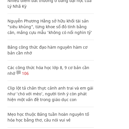
Nhiều điểm bất thường ở bằng đại học của
Lý Nhã Kỳ
Nguyễn Phương Hằng sở hữu khối tài sản
"siêu khủng", từng khoe sổ đỏ tính bằng
cân, mắng cựu mẫu 'không có nổi nghìn tỷ'
Bảng công thức đạo hàm nguyên hàm cơ
bản cần nhớ
Các công thức hóa học lớp 8, 9 cơ bản cần
nhớ
106
Clip lột tả chân thực cảnh anh trai và em gái
như 'chó với mèo', người tinh ý còn phát
hiện một vấn đề trong giáo dục con
Mẹo học thuộc Bảng tuần hoàn nguyên tố
hóa học bằng thơ, câu nói vui vẻ