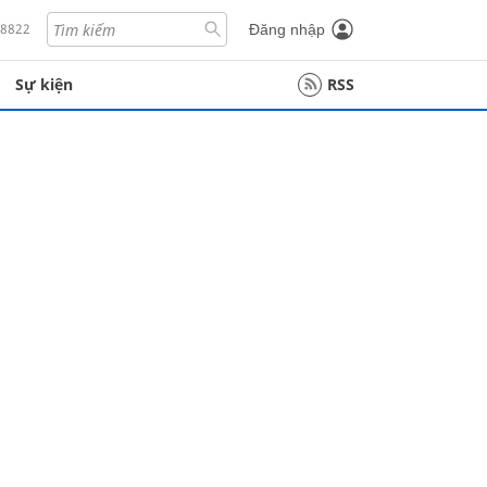
18822
Đăng nhập
Sự kiện
RSS