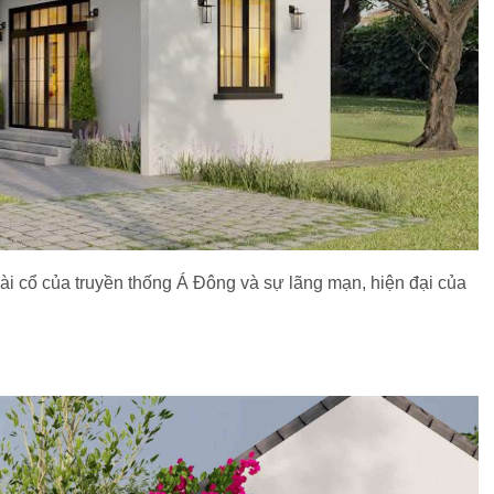
oài cổ của truyền thống Á Đông và sự lãng mạn, hiện đại của