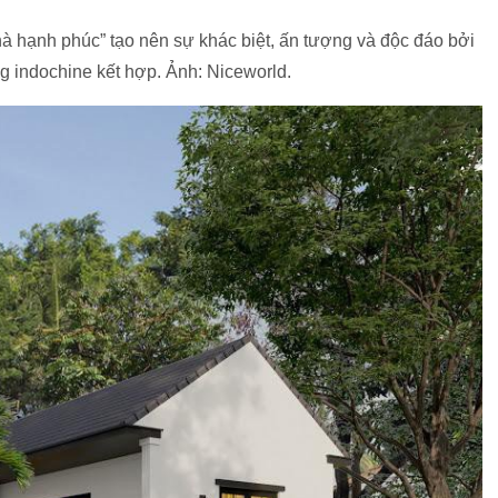
 hạnh phúc” tạo nên sự khác biệt, ấn tượng và độc đáo bởi
ng indochine kết hợp. Ảnh: Niceworld.