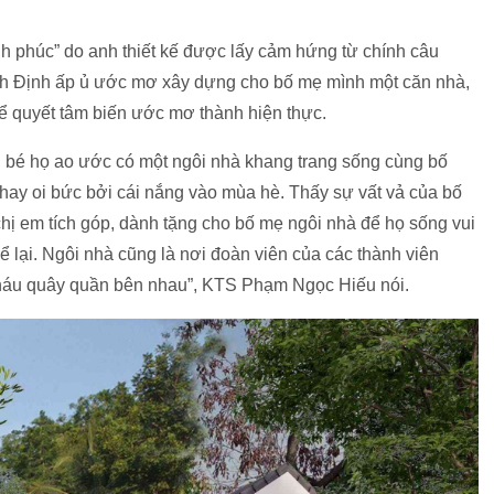
 phúc” do anh thiết kế được lấy cảm hứng từ chính câu
ình Định ấp ủ ước mơ xây dựng cho bố mẹ mình một căn nhà,
để quyết tâm biến ước mơ thành hiện thực.
còn bé họ ao ước có một ngôi nhà khang trang sống cùng bố
hay oi bức bởi cái nắng vào mùa hè. Thấy sự vất vả của bố
chị em tích góp, dành tặng cho bố mẹ ngôi nhà để họ sống vui
ể lại. Ngôi nhà cũng là nơi đoàn viên của các thành viên
 cháu quây quần bên nhau”, KTS Phạm Ngọc Hiếu nói.