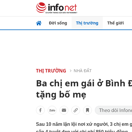
Đời sống
Thị trường
Thế giới
THỊ TRƯỜNG
NHÀ ĐẤT
Ba chị em gái ở Bình 
tặng bố mẹ
Sau 10 năm lặn lội nơi xứ người, 3 chị em
cấp 4 tuyệt đẹp với chi phí 850 triệu đồng.