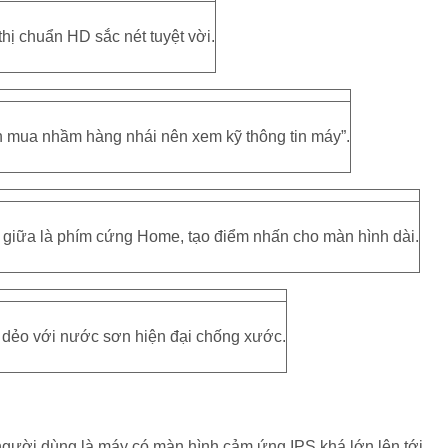
thị chuẩn HD sắc nét tuyệt vời.
h mua nhầm hàng nhái nên xem kỹ thông tin máy”.
h giữa là phím cứng Home, tạo điểm nhấn cho màn hình dài.
 dẻo với nước sơn hiện đại chống xước.
 người dùng là máy có màn hình cảm ứng IPS khá lớn lên tới