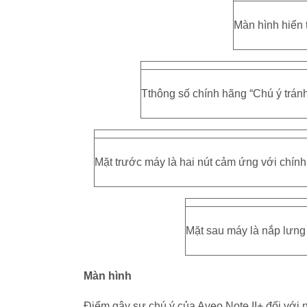
Màn hình hiển 
Tthông số chính hãng “Chú ý trán
Mặt trước máy là hai nút cảm ứng với chín
Mặt sau máy là nắp lưng
Màn hình
Điểm gây sự chú ý của Aveo Note II+ đối với