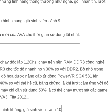
 những tính năng thông thường như nghe, gọi, nhắn tin, lướt
u mới của AVA cho thời gian sử dụng tốt nhất.
n chạy độc lập 1,2Ghz, chạy trên nền RAM DDR3 công nghệ
R3 cho tốc độ nhanh hơn 30% so với DDR2. Bộ nhớ trong
rd đồ họa được nâng cấp từ dòng PowerVR SGX 531 lên
40% so với thế hệ cũ, bằng chứng là khi lướt cảm ứng với độ
y máy chỉ cần sử dụng 50% là có thể chạy mượt mà các game
A3, Fifa 2012...