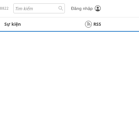
18822
Đăng nhập
Sự kiện
RSS