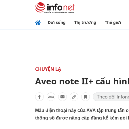
Đời sống
Thị trường
Thế giới
CHUYỆN LẠ
Aveo note II+ cấu hìn
Mẫu điện thoại này của AVA tập trung tấn 
thông số được nâng cấp đáng kể kèm gói b