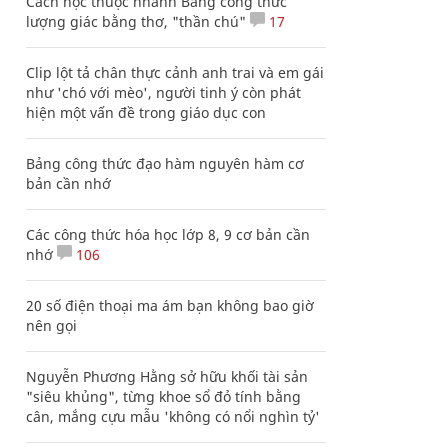
Cách học thuộc nhanh Bảng công thức
lượng giác bằng thơ, "thần chú"
17
Clip lột tả chân thực cảnh anh trai và em gái
như 'chó với mèo', người tinh ý còn phát
hiện một vấn đề trong giáo dục con
Bảng công thức đạo hàm nguyên hàm cơ
bản cần nhớ
Các công thức hóa học lớp 8, 9 cơ bản cần
nhớ
106
20 số điện thoại ma ám bạn không bao giờ
nên gọi
Nguyễn Phương Hằng sở hữu khối tài sản
"siêu khủng", từng khoe sổ đỏ tính bằng
cân, mắng cựu mẫu 'không có nổi nghìn tỷ'